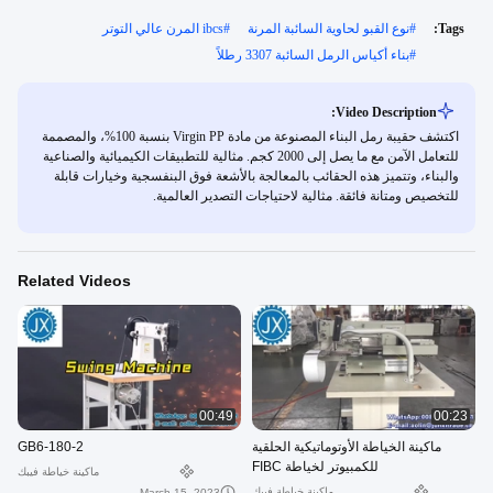
Tags:
#
نوع القبو لحاوية السائبة المرنة
#
ibcs المرن عالي التوتر
#
بناء أكياس الرمل السائبة 3307 رطلاً
Video Description:
اكتشف حقيبة رمل البناء المصنوعة من مادة Virgin PP بنسبة 100%، والمصممة
للتعامل الآمن مع ما يصل إلى 2000 كجم. مثالية للتطبيقات الكيميائية والصناعية
والبناء، وتتميز هذه الحقائب بالمعالجة بالأشعة فوق البنفسجية وخيارات قابلة
للتخصيص ومتانة فائقة. مثالية لاحتياجات التصدير العالمية.
Related Videos
00:49
00:23
ماكينة الخياطة الأوتوماتيكية الحلقية
GB6-180-2
للكمبيوتر لخياطة FIBC
ماكينة خياطة فيبك
ماكينة خياطة فيبك
March 15, 2023