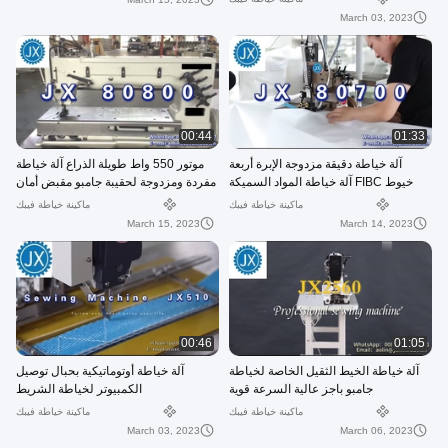
March 03, 2023
00:44
01:33
آلة خياطة دقيقة مزدوجة الإبرة أربعة
موتور 550 واط طويلة الذراع آلة خياطة
خيوط FIBC آلة خياطة المواد السميكة
مفردة ومزدوجة لحقيبة جامبو مقبض أمان
سهلة الاستخدام عالية Powe
أكبر من القماش
ماكينة خياطة فيبك
ماكينة خياطة فيبك
March 15, 2023
March 14, 2023
00:46
01:05
آلة خياطة الخيط الثقيل الخاصة لخياطة
آلة خياطة أوتوماتيكية بحبال توصيل
جامبو باجز عالية السرعة قوية
الكمبيوتر لخياطة الشريط
ماكينة خياطة فيبك
ماكينة خياطة فيبك
March 03, 2023
March 06, 2023