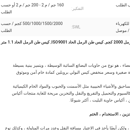
160 جم ​​/ م 2 - 200 جم / م 2 أو حسب
التفكير:
الطلب
للكهرباء
500/1000/1500/2000 كجم / حسب
SWL:
 / موصل
الطلب
2 كجم
,
كيس طن الرمل الحاد ISO9001
,
كيس طن الرمل الحاد 1.1 متر
اء ، هو نوع من حاويات البضائع السائبة الوسيطة ، ويتميز ببنية بسيطة
حة صغيرة وسعر منخفض.كيس البولي بروبلين كمادة خام.آمن وموثوق
يق والأشياء الحبيبية مثل الأسمنت والحبوب والمواد الخام الكيميائية
كالسيوم والتحميل والتفريغ والنقل والتخزين مريحة للغاية.منتجات أكياس
أكياس حاوية البليت ، أكثر شيوعًا.
خزين ، الاستخدام ، الختم
، ولكن أيضًا يأخذ في الاعتبار مسافة النقل وعدد مرات المناولة ، وكذلك نوع