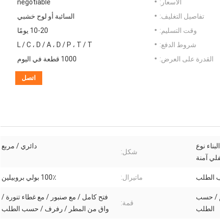
الأسعار:
negotiable
تفاصيل التغليف:
السائبة أو لوح خشبي
وقت التسليم:
10-20 يومًا
شروط الدفع:
L / C ، D / A ، D / P ، T / T
القدرة على العرض:
1000 قطعة في اليوم
اتصل
لبناء نوع
دائري / مربع
شكل:
لي آمنة
ب الطلب
ماتيرال:
100٪ بولي بروبيلين
10 سم * 110 سم / حسب
فتح كامل / مع صنبور / مع غطاء تنورة /
قمة:
الطلب
واق من المطر / رفرف / حسب الطلب