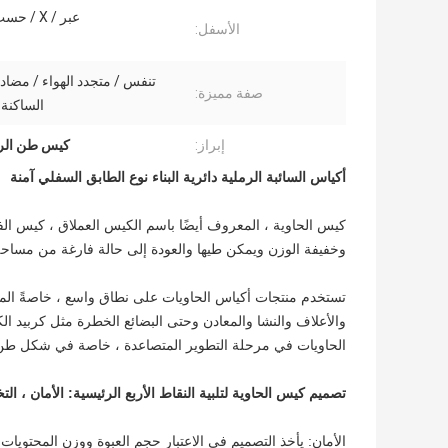
عبر / X / حسب الطلب
الأسفل:
تنفس / متجدد الهواء / مضاد 
صفة مميزة:
الساكنة
إبراز:
كيس طن الرمل 000
أكياس السائبة الرملية دائرية البناء نوع الطابق السفلي آمنة
كيس الحاوية ، المعروف أيضًا باسم الكيس العملاق ، كيس الفض
وخفيفة الوزن ويمكن طيها والعودة إلى حالة فارغة من مسا
تستخدم منتجات أكياس الحاويات على نطاق واسع ، خاصةً المساح
والأعلاف والنشا والمعادن وحتى البضائع الخطرة مثل كربيد ال
الحاويات في مرحلة التطوير المتصاعدة ، خاصة في شكل طن ، 
تصميم كيس الحاوية لتلبية النقاط الأربع الرئيسية: الأمان ، الت
الأمان: يأخذ التصميم في الاعتبار حجم العبوة ووزن المحتويات 