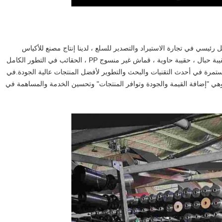
Cangzhou jun xi internatio. تعمل بشكل رئيسي في تجارة الاستيراد والتصدير للسلع ، لدينا إنتاج مصنع للأكياس
الضخمة ، منتجاتنا الرئيسية هي حقيبة أكياس جامبو فائقة ، حقيبة حبال ، حقيبة حاوية ، قماش غير منسوج PP ، الحقائب في التطور الكامل
مستمرة في أحدث التقنيات والبحث والتطوير لأفضل المنتجات عالية الجودة.في
، وهي "إضافة القيمة والجودة وتوافر المنتجات" وتحسين الخدمة والمساهمة في