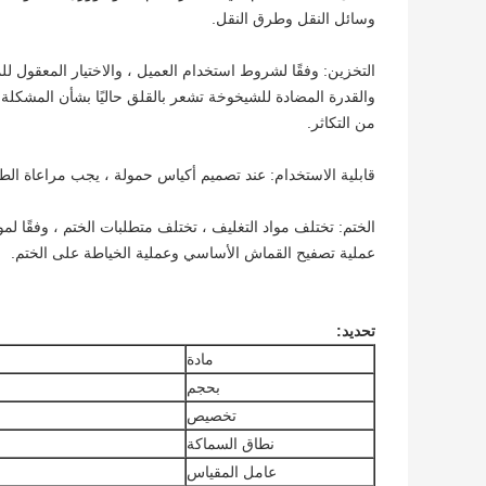
وسائل النقل وطرق النقل.
التخزين: وفقًا لشروط استخدام العميل ، والاختيار المعقول لل
والقدرة المضادة للشيخوخة تشعر بالقلق حاليًا بشأن المشكلة ، 
من التكاثر.
قابلية الاستخدام: عند تصميم أكياس حمولة ، يجب مراعاة ال
الختم: تختلف مواد التغليف ، تختلف متطلبات الختم ، وفقًا لم
عملية تصفيح القماش الأساسي وعملية الخياطة على الختم.
تحديد:
مادة
بحجم
تخصيص
نطاق السماكة
عامل المقياس