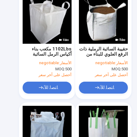
حقيبة السائبة الرملية ذات
1102Lbs مكعب بناء
الرفع العلوي للبناء من
أكياس الرمل السائبة
160 جم ​​/ م 2 إلى 200
FIBC البضائع الحبيبية
الأسعار:
negotiable
الأسعار:
negotiable
جم / م 2 سماكة
والنفايات
MOQ:
500
MOQ:
500
أحصل على آخر سعر
أحصل على آخر سعر
ﺎﺘﺼﻟ ﺍﻶﻧ
ﺎﺘﺼﻟ ﺍﻶﻧ
مسكن
منتجات
معلومات عنا