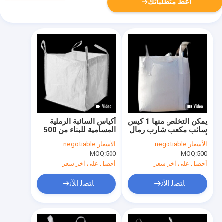
أعط متطلباتك
يمكن التخلص منها 1 كيس
أكياس السائبة الرملية
سائب مكعب شارب رمال
المسامية للبناء من 500
أسفل متوازي SF5: 1
كجم إلى 3000 كجم
الأسعار:
negotiable
الأسعار:
negotiable
MOQ:
500
MOQ:
500
أحصل على آخر سعر
أحصل على آخر سعر
ﺎﺘﺼﻟ ﺍﻶﻧ
ﺎﺘﺼﻟ ﺍﻶﻧ