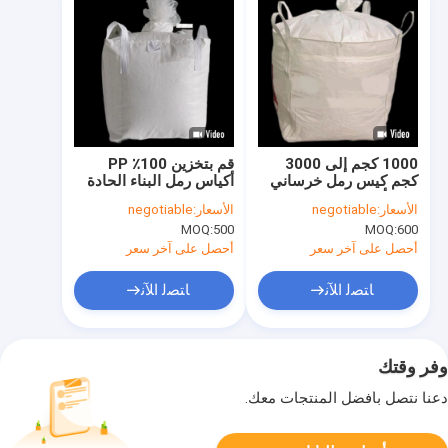
1000 كجم إلى 3000
قم بتخزين 100٪ PP
كجم كيس رمل خرساني
أكياس رمل البناء الحادة
مرن أسفل مربع IBC
1.5 طن لإعادة التدوير
الأسعار:
negotiable
الأسعار:
negotiable
MOQ:
500
MOQ:
600
أحصل على آخر سعر
أحصل على آخر سعر
ﺎﺘﺼﻟ ﺍﻶﻧ
ﺎﺘﺼﻟ ﺍﻶﻧ
وفر وقتك
دعنا نتصل بأفضل المنتجات معك.