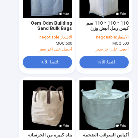
جولة في المعمل
مراقبة الجودة
110 * 110 * 110 سم
Oem Odm Building
كيس رمل أبيض وزن
Sand Bulk Bags
اتصل بنا
1500 كجم للتجصيص
Rotundity Top Lift
الأسعار:
negotiable
الأسعار:
negotiable
الرملي
2500kg Acid
MOQ:
500
MOQ:
500
Resistance
أخبار
أحصل على آخر سعر
أحصل على آخر سعر
حالات
ﺎﺘﺼﻟ ﺍﻶﻧ
ﺎﺘﺼﻟ ﺍﻶﻧ
VR
أكياس السائبة FIBC
أكياس السائبة الصناعية
أكياس السائبة الكيميائية
أكياس السوائب الضخمة
بناة كبيرة من الخرسانة