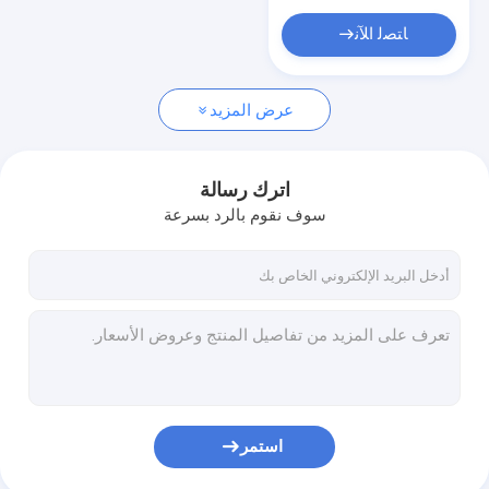
ﺎﺘﺼﻟ ﺍﻶﻧ
عرض المزيد
اترك رسالة
سوف نقوم بالرد بسرعة
استمر