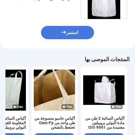
3000 كجم مفتوحة من الأعلى
استمر
المنتجات الموصى بها
أكياس السائبة 2 طن من
أكياس جامبو منسوجة من
أكياس السائبة ال
مادة البولي بروبيلين
طن واحد من Oem Pp
المقاومة للغبار 
معتمدة من ISO 9001
تحتفظ بالشحن
البولي بروبيلين 
Rapacious Bulge
للاستخدام مرة واحدة
500 كجم