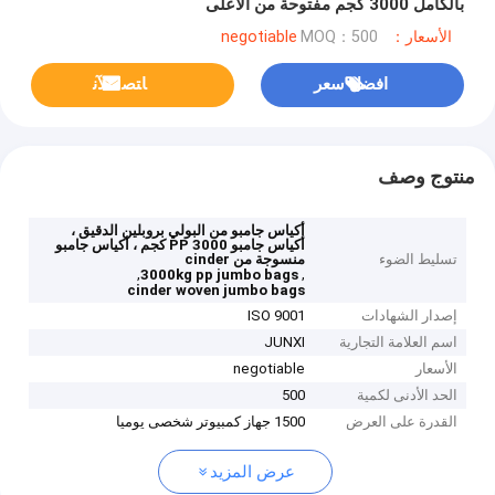
بالكامل 3000 كجم مفتوحة من الأعلى
الأسعار：negotiable
MOQ：500
افضل سعر
ﺎﺘﺼﻟ ﺍﻶﻧ
منتوج وصف
أكياس جامبو من البولي بروبلين الدقيق ،
أكياس جامبو PP 3000 كجم ، أكياس جامبو
تسليط الضوء
منسوجة من cinder
,
,
3000kg pp jumbo bags
cinder woven jumbo bags
إصدار الشهادات
ISO 9001
اسم العلامة التجارية
JUNXI
الأسعار
negotiable
الحد الأدنى لكمية
500
القدرة على العرض
1500 جهاز كمبيوتر شخصى يوميا
عرض المزيد