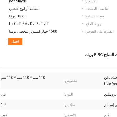
الأسعار:
negotiable
تفاصيل التغليف:
السائبة أو لوح خشبي
وقت التسليم:
10-20 يومًا
شروط الدفع:
L / C ، D / A ، D / P ، T / T
القدرة على العرض:
1500 جهاز كمبيوتر شخصى يوميا
اتصل
 فيبك طن
110 سم * 110 سم * 110 سم
تخصيص:
اللون:
بني
سادس:
5: 1
فتح
الأسفل:
تعبر