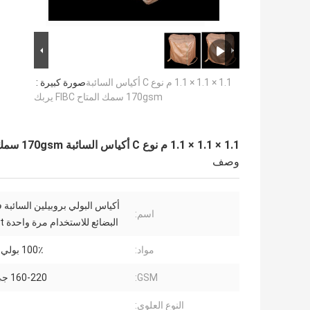
1.1 × 1.1 × 1.1 م نوع C أكياس السائبة
صورة كبيرة :
170gsm سمك المتاح FIBC يربك
1.1 × 1.1 × 1.1 م نوع C أكياس السائبة 170gsm سمك المتاح FIBC يربك
وصف
أكياس البولي بروبيلين السائبة
اسم:
البضائع للاستخدام مرة واحدة Uviofast
مواد:
100٪ بولي بروبيلين
GSM:
160-220 جي إس إم
النوع العلوي: