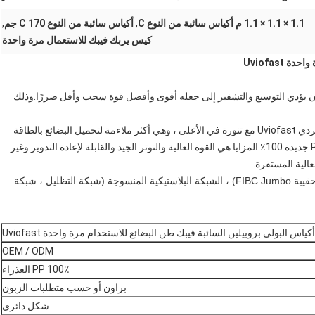
1.1 × 1.1 × 1.1 م أكياس سائبة من النوع C
,
أكياس سائبة من النوع C 170 جم
,
كيس يربك فيبك للاستعمال مرة واحدة
Uviofast
 التحميل.يمكن أن يؤدي التوسيع والتشفير إلى جعله أقوى وأفضل قوة سحب وأقل ضررًا.وذلك
أكياس البولي بروبيلين السائبة FIBC Ton Cargo للاستخدام الفردي Uviofast مع تنورة في الأعلى ، وهي أكثر ملاءمة لتحميل البضائع بالطاقة
والحبيبات ، وتأكد من عدم سهولة التسريب أثناء الحمل. مادة PP جديدة 100٪.المزايا هي القوة العالية والتوتر الجيد والقابلة لإعادة التدوير وغير
الية المستقرة.
الصادرات بشكل أساسي: الأكياس المنسوجة PP المنسوجة (حقيبة FIBC Jumbo) ، الشبكة البلاستيكية المنسوجة (شبكة التظليل ، شبكة 
أكياس البولي بروبيلين السائبة فيبك طن البضائع للاستخدام مرة واحدة Uviofast
OEM / ODM
100٪ PP العذراء
براون أو حسب متطلبات الزبون
شكل دائري