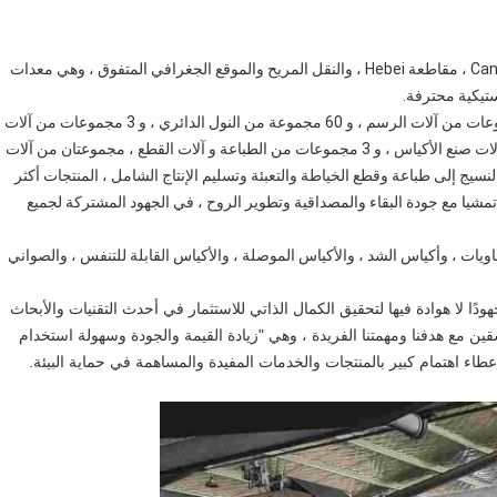
تقع شركة JUNXI في المنطقة الصناعية الجميلة لمدينة Cangzhou ، مقاطعة Hebei ، والنقل المريح والموقع الجغرافي المتفوق ، وهي معدات
تيكية محترفة.
تعمل الشركة في إنتاج منتجات الحياكة البلاستيكية ، مع 5 مجموعات من آلات الرسم ، و 60 مجموعة من النول الدائري ، و 3 مجموعات من آلات
التصفيح ، و 3 مجموعات من آلات التقطيع ، و 3 مجموعات من آلات صنع الأكياس ، و 3 مجموعات من الطباعة و آلات القطع ، مجموعتان من آلات
سم والنسيج إلى طباعة وقطع الخياطة والتعبئة وتسليم الإنتاج الشامل ، المنتجات أكثر
، تمشيا مع جودة البقاء والمصداقية وتطوير الروح ، في الجهود المشتركة لجميع
اويات ، وأكياس الشد ، والأكياس الموصلة ، والأكياس القابلة للتنفس ، والصواني
خلال مسار التطوير الكامل في السنوات الأخيرة ، بذلنا دائمًا جهودًا لا هوادة فيها لتحقيق الكمال الذاتي للاستثمار في أحدث التقنيات والأبحاث 
وتطوير المنتجات بأعلى جودة.في الوقت نفسه ، كنا دائمًا متسقين مع هدفنا ومهمتنا الفريدة ، وهي "زيادة القيمة والجودة وسهولة استخدام 
عطاء اهتمام كبير بالمنتجات والخدمات المفيدة والمساهمة في حماية البيئة.