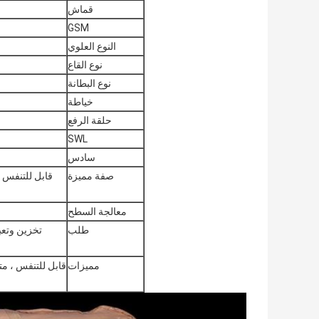
قماش
GSM
النوع العلوي
نوع القاع
نوع البطانة
خياطة
حلقة الرفع
SWL
سادس
صفة مميزة
قابل للتنفس /
معالجة السطح
طلب
تخزين وتعب
مميزات
قابل للتنفس ، مت