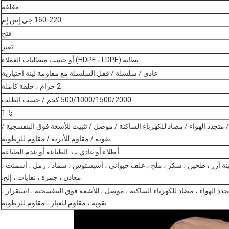
مغلفة
160-220 جي إس إم
فتح
تعبر
بطانة (HDPE ، LDPE) أو حسب متطلبات العملاء
عادي / سلسلة / قفل السلسلة مع مقاومة لينة اختيارية
2 حزام ، حلقة كاملة
500/1000/1500/2000 كجم / حسب الطلب
5: 1
 متجدد الهواء / مضاد للكهرباء الساكنة / موصل / تثبيت للأشعة فوق البنفسجية /
تقوية / مقاوم للأتربة / مقاوم للرطوبة
أ طلاء أو عادي ب. الطباعة أو عدم الطباعة
ئة أرز ، طحين ، سكر ، ملح ، علف حيواني ، أسبستوس ، سماد ، رمل ، أسمنت ،
معادن ، جمرة ، نفايات ، إلخ.
جدد الهواء ، مضاد للكهرباء الساكنة ، موصل ، للأشعة فوق البنفسجية ، استقرار ،
تقوية ، مقاوم للغبار ، مقاوم للرطوبة