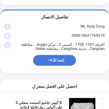
تفاصيل الاتصال
Mr. Andy Dong
008618631769619
الغرفة 1701-1708 ، المبنى 2 ، مركز Jinggui ، مقاطعة
Cangxian ، مدينة Cangzhou ، مقاطعة Hebei
ﺎﺘﺼﻟ ﺍﻶﻧ
احصل على افضل سعر ل
X كيس جامبو أسمنت سفلي 2
طن أكياس رمل قابلة لإعادة