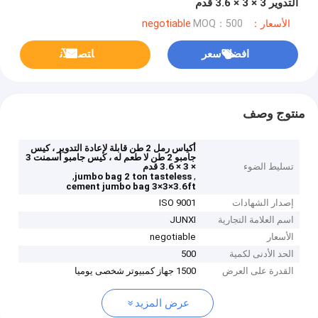
التدوير 3 × 3 × 3.6 قدم
الأسعار：negotiable
MOQ：500
افضل سعر
ﺎﺘﺼﻟ ﺍﻶﻧ
منتوج وصف
أكياس رمل 2 طن قابلة لإعادة التدوير ، كيس
جامبو 2 طن لا طعم له ، كيس جامبو أسمنت 3
تسليط الضوء
× 3 × 3.6 قدم
,
,
jumbo bag 2 ton tasteless
cement jumbo bag 3×3×3.6ft
إصدار الشهادات
ISO 9001
اسم العلامة التجارية
JUNXI
الأسعار
negotiable
الحد الأدنى لكمية
500
القدرة على العرض
1500 جهاز كمبيوتر شخصى يوميا
عرض المزيد