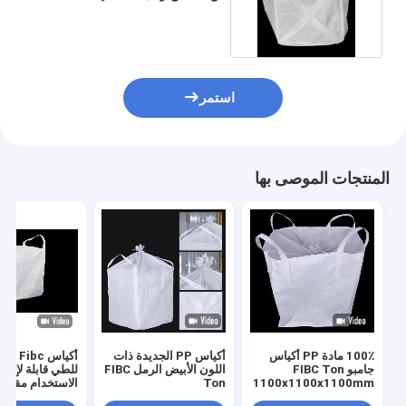
التدوير 3 × 3 × 3.6 قدم
استمر
المنتجات الموصى بها
100٪ مادة PP أكياس
أكياس PP الجديدة ذات
أ
جامبو FIBC Ton
اللون الأبيض الرمل FIBC
للطي قابلة لإعاد
1100x1100x1100mm
Ton
الاستخدام مقاوم
1000x1000x1000mm
للشيخوخة 160g / M2