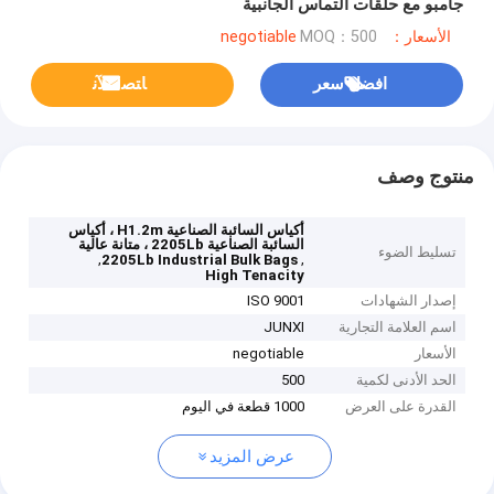
جامبو مع حلقات التماس الجانبية
الأسعار：negotiable
MOQ：500
افضل سعر
ﺎﺘﺼﻟ ﺍﻶﻧ
منتوج وصف
أكياس السائبة الصناعية H1.2m ، أكياس
السائبة الصناعية 2205Lb ، متانة عالية
تسليط الضوء
,
,
2205Lb Industrial Bulk Bags
High Tenacity
إصدار الشهادات
ISO 9001
اسم العلامة التجارية
JUNXI
الأسعار
negotiable
الحد الأدنى لكمية
500
القدرة على العرض
1000 قطعة في اليوم
عرض المزيد