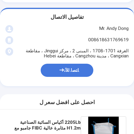
تفاصيل الاتصال
Mr. Andy Dong
008618631769619
الغرفة 1701-1708 ، المبنى 2 ، مركز Jinggui ، مقاطعة
Cangxian ، مدينة Cangzhou ، مقاطعة Hebei
ﺎﺘﺼﻟ ﺍﻶﻧ
احصل على افضل سعر ل
2205Lb أكياس السائبة الصناعية
H1.2m مثابرة عالية FIBC جامبو مع
حلقات التماس الجانبية