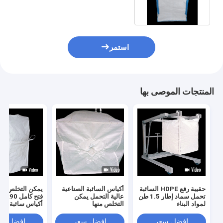
استمر
المنتجات الموصى بها
حقيبة رفع HDPE السائبة
أكياس السائبة الصناعية
تحمل سماد إطار 1.5 طن
عالية التحمل يمكن
لمواد البناء
التخلص منها
أكياس سائبة سو
قابل للسحب
افضل سعر
افضل سعر
افضل سع