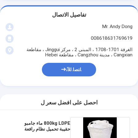
تفاصيل الاتصال
Mr. Andy Dong
008618631769619
الغرفة 1701-1708 ، المبنى 2 ، مركز Jinggui ، مقاطعة
Cangxian ، مدينة Cangzhou ، مقاطعة Hebei
ﺎﺘﺼﻟ ﺍﻶﻧ
احصل على افضل سعر ل
800kg LDPE ماء جامبو
حقيبة تحميل نظام رافعة
مقاومة العمر