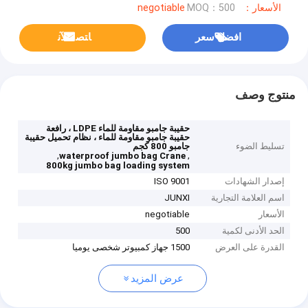
الأسعار：negotiable
MOQ：500
افضل سعر
ﺎﺘﺼﻟ ﺍﻶﻧ
منتوج وصف
حقيبة جامبو مقاومة للماء LDPE ، رافعة
حقيبة جامبو مقاومة للماء ، نظام تحميل حقيبة
تسليط الضوء
جامبو 800 كجم
,
,
waterproof jumbo bag Crane
800kg jumbo bag loading system
إصدار الشهادات
ISO 9001
اسم العلامة التجارية
JUNXI
الأسعار
negotiable
الحد الأدنى لكمية
500
القدرة على العرض
1500 جهاز كمبيوتر شخصى يوميا
عرض المزيد