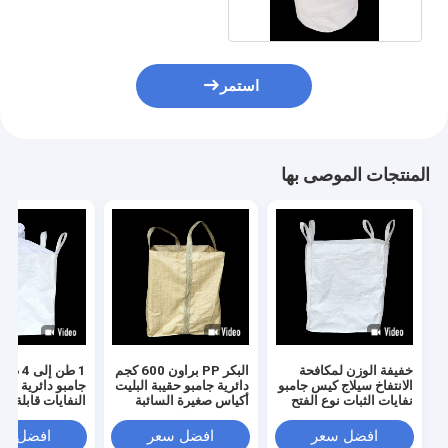
استمر
المنتجات الموصى بها
خفيفة الوزن لمكافحة
البكر PP براون 600 كجم
1 طن إل
الانتفاخ سيلاج كيس جامبو
دائرية جامبو حقيبة البليت
جامبو دائرية لل
نفايات الثبات نوع الفتح
أكياس صغيرة السائبة
النفايات قابلة لإع
جولة ODM
التدوير
افضل سعر
افضل سعر
افضل سع