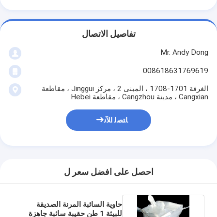
تفاصيل الاتصال
Mr. Andy Dong
008618631769619
الغرفة 1701-1708 ، المبنى 2 ، مركز Jinggui ، مقاطعة
Cangxian ، مدينة Cangzhou ، مقاطعة Hebei
ﺎﺘﺼﻟ ﺍﻶﻧ
احصل على افضل سعر ل
حاوية السائبة المرنة الصديقة
للبيئة 1 طن حقيبة سائبة جاهزة