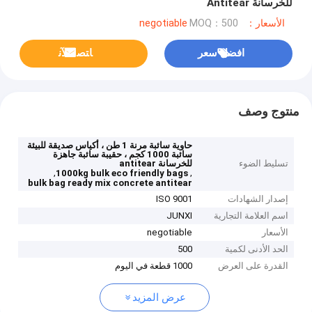
للخرسانة Antitear
الأسعار：negotiable
MOQ：500
افضل سعر
ﺎﺘﺼﻟ ﺍﻶﻧ
منتوج وصف
حاوية سائبة مرنة 1 طن ، أكياس صديقة للبيئة
سائبة 1000 كجم ، حقيبة سائبة جاهزة
تسليط الضوء
للخرسانة antitear
,
,
1000kg bulk eco friendly bags
bulk bag ready mix concrete antitear
إصدار الشهادات
ISO 9001
اسم العلامة التجارية
JUNXI
الأسعار
negotiable
الحد الأدنى لكمية
500
القدرة على العرض
1000 قطعة في اليوم
عرض المزيد