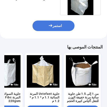
للخرسانة Antitear
استمر
المنتجات الموصى بها
من 1 إلى 1.5 طن حاوية
حاوية Uviofast المرنة
حاوية السوائب 
سائبة مرنة خفيفة الوزن
السائبة 1.1 م * 1.1 م *
المرنة  Fibc
للنقل أكياس كبيرة الحجم
1.2 م
220gsm