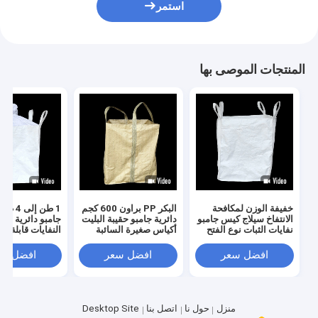
استمر
المنتجات الموصى بها
خفيفة الوزن لمكافحة
البكر PP براون 600 كجم
1 طن إل
الانتفاخ سيلاج كيس جامبو
دائرية جامبو حقيبة البليت
جامبو دائرية لل
نفايات الثبات نوع الفتح
أكياس صغيرة السائبة
النفايات قابلة لإع
جولة ODM
التدوير
افضل سعر
افضل سعر
افضل سع
منزل
حول نا
اتصل بنا
Desktop Site