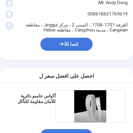
Mr. Andy Dong
008618631769619
الغرفة 1701-1708 ، المبنى 2 ، مركز Jinggui ، مقاطعة
Cangxian ، مدينة Cangzhou ، مقاطعة Hebei
ﺎﺘﺼﻟ ﺍﻶﻧ
احصل على افضل سعر ل
أكياس جامبو دائرية
للأمان مقاومة للتآكل