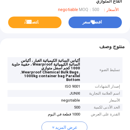
القاع المتوازي
الأسعار：negotiable
MOQ：500
افضل سعر
ﺎﺘﺼﻟ ﺍﻶﻧ
منتوج وصف
أكياس السائبة الكيميائية الغبار ، أكياس
السائبة الكيميائية Wearproof ، حقيبة حاوية
1000 كجم أسفل متوازي
تسليط الضوء
,
,
Wearproof Chemical Bulk Bags
1000kg container bag Parallel
Bottom
إصدار الشهادات
ISO 9001
اسم العلامة التجارية
JUNXI
الأسعار
negotiable
الحد الأدنى لكمية
500
القدرة على العرض
1000 قطعة في اليوم
عرض المزيد