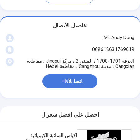
تفاصيل الاتصال
Mr. Andy Dong
008618631769619
الغرفة 1701-1708 ، المبنى 2 ، مركز Jinggui ، مقاطعة
Cangxian ، مدينة Cangzhou ، مقاطعة Hebei
ﺎﺘﺼﻟ ﺍﻶﻧ
احصل على افضل سعر ل
أكياس السائبة الكيميائية