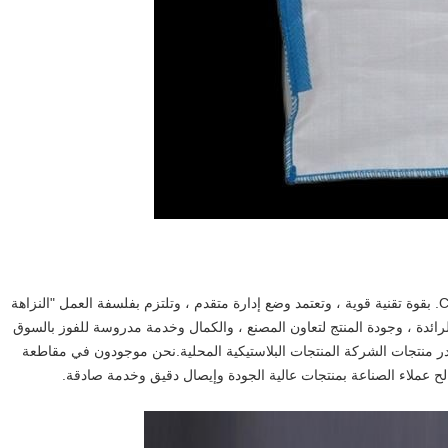
تتمتع شركة Cangzhou Junxi International Trade Co. ، Ltd. بقوة تقنية قوية ، وتعتمد وضع إدارة متقدم ، وتلتزم بفلسفة العمل "النزاهة
 الرائدة ، وجودة المنتج لتعاون المصنع ، والكمال وخدمة مدروسة للفوز بالسوق
تصدر منتجات الشركة المنتجات البلاستيكية المحلية.نحن موجودون في مقاطعة