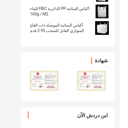
أكياس السائبة PP الدائرية FIBC للماء
160g / M2
أكياس السائبة الموصلة ذات القاع
المتوازي القابل للسحب 2.95 قدم
شهادة
ابن دردش الآن