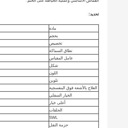
القماش الأساسي وعملية الخياطة على الختم.
تحديد:
مادة
بحجم
تخصيص
نطاق السماكة
عامل المقياس
شكل
اللون
تلوين
العلاج بالأشعة فوق البنفسجية
الخيار السفلي
أعلى خيار
الحلقات
SWL
حزمة النقل