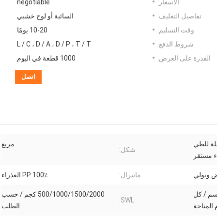
الأسعار:
negotiable
تفاصيل التغليف:
السائبة أو لوح خشبي
وقت التسليم:
10-20 يومًا
شروط الدفع:
L / C ، D / A ، D / P ، T / T
القدرة على العرض:
1000 قطعة في اليوم
اتصل
ئبة المربعة FIBC قابلة للطي
مربع
شكل:
ء مستقر
ض وبولي
ماتيرال:
100٪ PP العذراء
 سم * 100 سم * 100 سم / كل
500/1000/1500/2000 كجم / حسب
SWL:
 المتاحة
الطلب