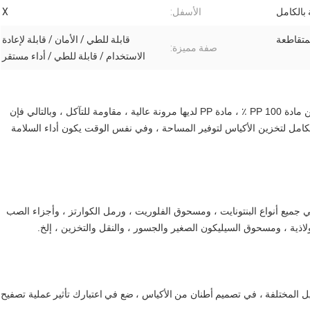
بالكامل
الأسفل:
X
لمتقاطعة
قابلة للطي / الأمان / قابلة لإعادة
صفة مميزة:
الاستخدام / قابلة للطي / أداء مستقر
مصنوع من مادة PP 100 ٪ ، مادة PP لديها مرونة عالية ، مقاومة للتآكل ، وبالتالي فإن
الكامل لتخزين الأكياس لتوفير المساحة ، وفي نفس الوقت يكون أداء السلامة
 في جميع أنواع البنتونايت ، ومسحوق الفلوريت ، ورمل الكوارتز ، وأجزاء الصب
فولاذية ، ومسحوق السيليكون الصغير والجسور ، والنقل والتخزين ، إلخ.
ميل المختلفة ، في تصميم أطنان من الأكياس ، ضع في اعتبارك تأثير عملية تصفيح