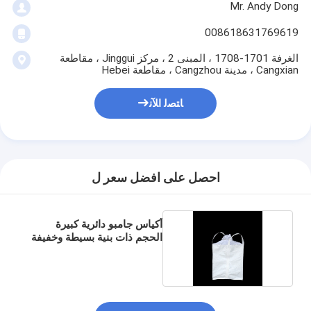
Mr. Andy Dong
008618631769619
الغرفة 1701-1708 ، المبنى 2 ، مركز Jinggui ، مقاطعة
Cangxian ، مدينة Cangzhou ، مقاطعة Hebei
ﺎﺘﺼﻟ ﺍﻶﻧ
احصل على افضل سعر ل
أكياس جامبو دائرية كبيرة
الحجم ذات بنية بسيطة وخفيفة
الوزن