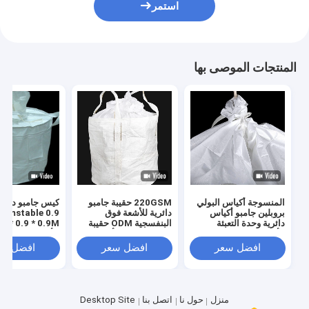
استمر
المنتجات الموصى بها
المنسوجة أكياس البولي
220GSM حقيبة جامبو
كيس جامبو دائر
بروبلين جامبو أكياس
دائرية للأشعة فوق
Formstable 0.9
دائرية وحدة التعبئة
البنفسجية ODM حقيبة
* 0.9 
الأجهزة OEM
سائبة مقاومة للأشعة فوق
للأشعة فوق البن
البنفسجية المعالجة
افضل سعر
افضل سعر
افضل سع
منزل
حول نا
اتصل بنا
Desktop Site