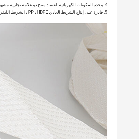
4. وحدة المكونات الكهربائية: اعتماد منتج ذو علامة تجارية مشهورة مع ضمان دولي.
5. قادرة على إنتاج الشريط العادي PP ، HDPE ، الشريط الليفي ، الشريط المطوي وبعض الأشرطة المسطحة الأخرى بمواصفات مختلفة