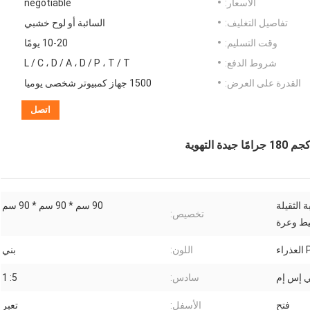
الأسعار:
negotiable
تفاصيل التغليف:
السائبة أو لوح خشبي
وقت التسليم:
10-20 يومًا
شروط الدفع:
L / C ، D / A ، D / P ، T / T
القدرة على العرض:
1500 جهاز كمبيوتر شخصى يوميا
اتصل
 الثقيلة
90 سم * 90 سم * 90 سم
تخصيص:
ط وعرة
اللون:
بني
سادس:
5: 1
فتح
الأسفل:
تعبر