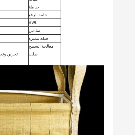
خياطة
حلقة الرفع
SWL
سادس
صفة مميزة
معالجة السطح
طلب
تخزين وتعب