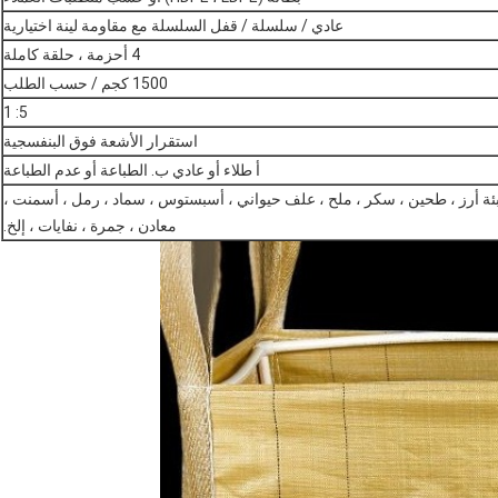
عادي / سلسلة / قفل السلسلة مع مقاومة لينة اختيارية
4 أحزمة ، حلقة كاملة
1500 كجم / حسب الطلب
5: 1
استقرار الأشعة فوق البنفسجية
أ طلاء أو عادي ب. الطباعة أو عدم الطباعة
ئة أرز ، طحين ، سكر ، ملح ، علف حيواني ، أسبستوس ، سماد ، رمل ، أسمنت ،
معادن ، جمرة ، نفايات ، إلخ.