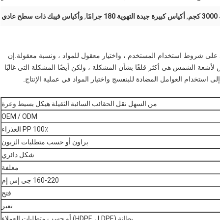
م
,
أكياس كبيرة جيدة التهوية 180 جرامًا
,
وأكياس فيبك ذات سطح عادي
 على شروط استخدام المستخدم ، واختيار معقول للمواد ، ونسبة معقولة.إن
لأشعة الشمس هي أكثر قلقًا بشأن المشكلة ، ولكن أيضًا المشكلة التي غالبًا
لى استخدام العوامل المضادة للبنفسج واختيار المواد في عملية الإنتاج.
من السهل نقل الحقائب السائبة الثقيلة هيكل بسيط وعرة
OEM / ODM
100٪ PP العذراء
براون أو حسب متطلبات الزبون
شكل دائري
مغلفة
160-220 جي إس إم
فتح
تعبر
بطانة (HDPE ، LDPE) أو حسب متطلبات العملاء