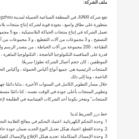
ملف الشركة:
متطورة على نطاق واسع ، بجودة قوية لشركة إنتاج منتجات بلاس
الطباعة ، 200 مجموعة من آلات الخياطة ، من مصدر الر
قدرة على المنافسة.التكنولوجيا الناضجة ، التكنولوجيا الماهرة 
الموظفين ، كان حجم أعمال الشركة تطورًا سريعًا.
المنتجات الرئيسية هي: جميع أنواع أكياس الحمولة ، وأكياس الح
الناعمة ، وما إلى ذلك.
خلال مسار التطوير الكامل في السنوات الأخيرة ، بذلنا دائمًا جهو
وتطوير المنتجات بأعلى جودة.في الوقت نفسه ، كنا دائمًا متسقي
المنتجات" ونفخر بكوننا أحد الشركات الفيتنامية في الطليعة لإع
خط درز الشريط لدينا
1. وحدة التحكم الكهربائية: اعتماد التحكم في معالج العلامة التجارية الأوروبية الشهيرة (الكمبيوتر)
2. وحدة القطع: اعتماد هيكل تعديل النوع الجديد.ضمان جودة حافة الشريط
3. وحدة الإمساك المتكاملة: تجديد هيكل الإقلاع والإمساك للفيلم السابق ، وتلبية متطلبات سرعة الخط الأعلى