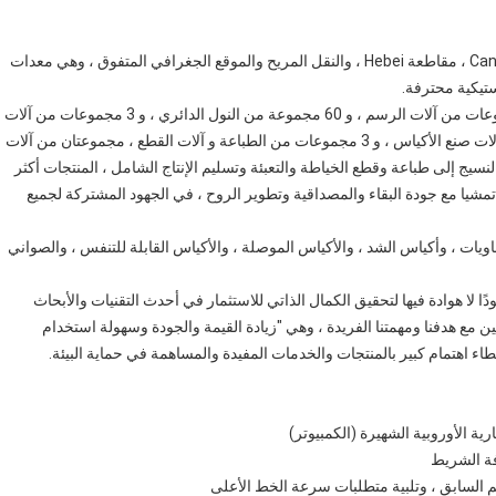
تقع شركة JUNXI في المنطقة الصناعية الجميلة لمدينة Cangzhou ، مقاطعة Hebei ، والنقل المريح والموقع الجغرافي المتفوق ، وهي معدات
تيكية محترفة.
تعمل الشركة في إنتاج منتجات الحياكة البلاستيكية ، مع 5 مجموعات من آلات الرسم ، و 60 مجموعة من النول الدائري ، و 3 مجموعات من آلات
التصفيح ، و 3 مجموعات من آلات التقطيع ، و 3 مجموعات من آلات صنع الأكياس ، و 3 مجموعات من الطباعة و آلات القطع ، مجموعتان من آلات
سم والنسيج إلى طباعة وقطع الخياطة والتعبئة وتسليم الإنتاج الشامل ، المنتجات أكثر
، تمشيا مع جودة البقاء والمصداقية وتطوير الروح ، في الجهود المشتركة لجميع
اويات ، وأكياس الشد ، والأكياس الموصلة ، والأكياس القابلة للتنفس ، والصواني
دًا لا هوادة فيها لتحقيق الكمال الذاتي للاستثمار في أحدث التقنيات والأبحاث
ن مع هدفنا ومهمتنا الفريدة ، وهي "زيادة القيمة والجودة وسهولة استخدام
طاء اهتمام كبير بالمنتجات والخدمات المفيدة والمساهمة في حماية البيئة.