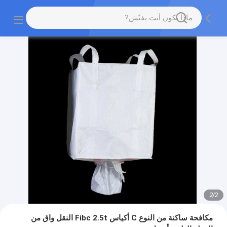
2
/
2
مكافحة ساكنة من النوع C أكياس Fibc 2.5t النقل واق من