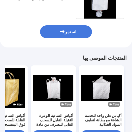
العلوي أسفل صنبور
استمر
المنتجات الموصى بها
أكياس طن واحد للخدمة
أكياس السائبة الوعرة
أكياس
الشاقة مع بطانة لتغليف
الثقيلة القابل للسحب
القابلة للسحب ا
المواد الغذائية
القابل للتصرف من مادة
فوق البنفسجية 
البولي بروبيلين
الثقيلة