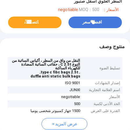
المطر العلوي أسفل صنبور
الأسعار：negotiable
MOQ：500
افضل سعر
ﺎﺘﺼﻟ ﺍﻶﻧ
منتوج وصف
النقل من واق من المطر ، أكياس السائبة من
النوع C 2.5t ، حقائب السائبة المضادة
تسليط الضوء
للكهرباء الساكنة
,
,
type c fibc bags 2.5t
duffle anti static bulk bags
إصدار الشهادات
ISO 9001
اسم العلامة التجارية
JUNXI
الأسعار
negotiable
الحد الأدنى لكمية
500
القدرة على العرض
1500 جهاز كمبيوتر شخصى يوميا
عرض المزيد