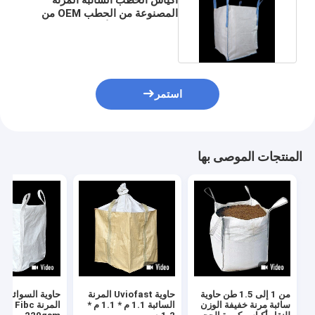
المصنوعة من الحطب OEM من
النوع الموازي للأتربة
استمر
المنتجات الموصى بها
من 1 إلى 1.5 طن حاوية
حاوية Uviofast المرنة
حاوية السوائب 
سائبة مرنة خفيفة الوزن
السائبة 1.1 م * 1.1 م *
المرنة  Fibc