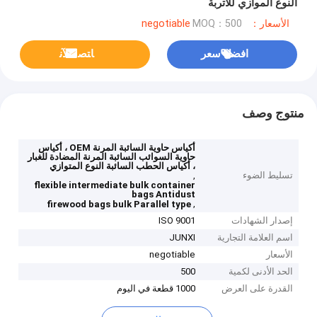
النوع الموازي للأتربة
الأسعار：negotiable
MOQ：500
افضل سعر
ﺎﺘﺼﻟ ﺍﻶﻧ
منتوج وصف
أكياس حاوية السائبة المرنة OEM ، أكياس
حاوية السوائب السائبة المرنة المضادة للغبار
، أكياس الحطب السائبة النوع المتوازي
تسليط الضوء
,
flexible intermediate bulk container
bags Antidust
,
firewood bags bulk Parallel type
إصدار الشهادات
ISO 9001
اسم العلامة التجارية
JUNXI
الأسعار
negotiable
الحد الأدنى لكمية
500
القدرة على العرض
1000 قطعة في اليوم