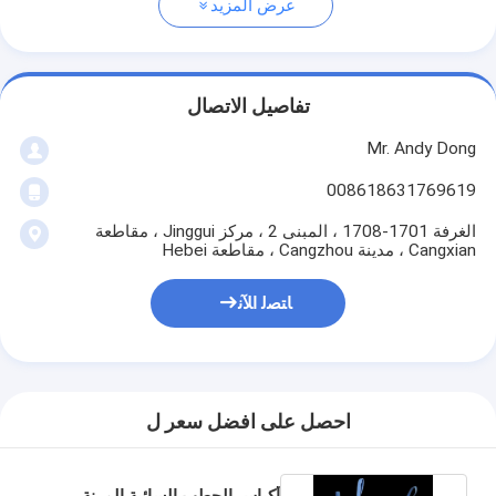
عرض المزيد
تفاصيل الاتصال
Mr. Andy Dong
008618631769619
الغرفة 1701-1708 ، المبنى 2 ، مركز Jinggui ، مقاطعة
Cangxian ، مدينة Cangzhou ، مقاطعة Hebei
ﺎﺘﺼﻟ ﺍﻶﻧ
احصل على افضل سعر ل
أكياس الحطب السائبة المرنة