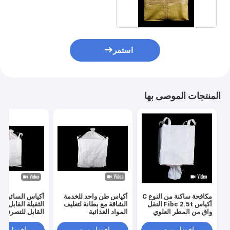
Certified
استمر
المنتجات الموصى بها
مكافحة ساكنة من النوع C
أكياس طن واحد للخدمة
أكياس السائبة ا
أكياس Fibc 2.5t النقل
الشاقة مع بطانة لتغليف
الثقيلة القابل ل
واق من المطر العلوي
المواد الغذائية
القابل للتصرف م
أسفل صنبور
البولي بروبيلين