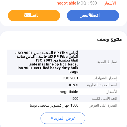
الأسعار：negotiable
MOQ：500
افضل سعر
ﺎﺘﺼﻟ ﺍﻶﻧ
منتوج وصف
أكياس PP Fibc المعتمدة من ISO 9001 ،
أكياس PP Fibc لآلة جانبية ، أكياس سائبة
ثقيلة معتمدة من ISO 9001
تسليط الضوء
,
,
side machine pp fibc bags
iso 9001 certified heavy duty bulk
bags
إصدار الشهادات
ISO 9001
اسم العلامة التجارية
JUNXI
الأسعار
negotiable
الحد الأدنى لكمية
500
القدرة على العرض
1500 جهاز كمبيوتر شخصى يوميا
عرض المزيد