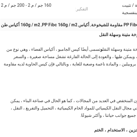
 / تثبيت
160 جم ​​/ م 2 - 200 جم / م 2
التفكير:
بنفسجية
,
أكياس PP Fibc 160g / m2
,
160g / m2 أكياس طن
و
تسمى أيضًا كيس الجامبو ، أكياس الفضاء ، وهي نوع من
، ويمكن طيها ، والعودة إلى الحالة الفارغة تشغل مساحة صغيرة ، والسعر
بيلين ، والمادة ناعمة وصعبة للغاية ، وبالتالي فإن كيس الحاوية لديه مقاومة
المنخفض في العديد من المجالات ، كما هو الحال في صناعة البناء ، يمكن
ال النقل الكيميائي للمواد الخام الكيميائية ، التحميل والتفريغ ، النقل ،
ميع جوانب حياتنا ، وأكثر شيوعًا.
خزين ، الاستخدام ، الختم