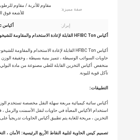
مقاوم للأتربة / مقاوم للرطوبة
صفة مميزة:
للأشعة فوق ال
إبراز:
أكياس PP Fibc مقاومة للشيخوخة
أكياس HFIBC Ton القابلة لإعادة الاستخدام والمقاومة للشيخوخة متينة وسهلة النقل
أكياس HFIBC Ton القابلة لإعادة الاستخدام والمقاومة للشيخوخة متينة وسهلة النقل
حاويات السوائب الوسيطة ، تتميز ببنية بسيطة ، وخفيفة الوزن 
منخفض. أكياس التخزين القابلة للطي مصنوعة من مادة البولي برو
تآكل قوية لليونة.
التطبيقات:
أكياس سائبة كيميائية مربعة سهلة النقل مخصصة تستخدم الوزن 
استخدام الأكياس المعبأة في حاويات لنقل الأسمنت والرمل ، في مج
التخزين ، مريحة للغاية.يتم تطبيق أكياس الحاويات تدريجياً على ج
تصميم كيس الحاوية لتلبية النقاط الأربع الرئيسية: الأمان ، الت