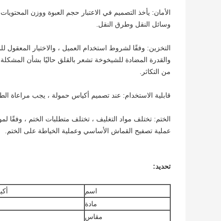
الأمان: يأخذ التصميم في الاعتبار حجم العبوة ووزن المحتويات 
وسائل النقل وطرق النقل.
التخزين: وفقًا لشروط استخدام العميل ، والاختيار المعقول لل
والقدرة المضادة للشيخوخة تشعر بالقلق حاليًا بشأن المشكلة ، 
من التكاثر.
قابلية الاستخدام: عند تصميم أكياس حمولة ، يجب مراعاة ال
الختم: تختلف مواد التغليف ، تختلف متطلبات الختم ، وفقًا لم
عملية تصفيح القماش الأساسي وعملية الخياطة على الختم.
تحديد:
اسم
أكياس HFIBC Ton القابلة لإعادة ا
مادة
مقاس