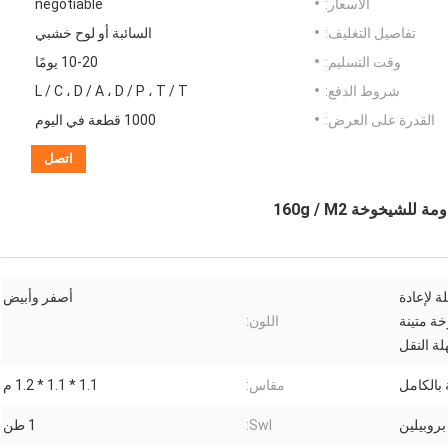
الأسعار:
negotiable
تفاصيل التغليف:
السائبة أو لوح خشبي
وقت التسليم:
10-20 يومًا
شروط الدفع:
L / C ، D / A ، D / P ، T / T
القدرة على العرض:
1000 قطعة في اليوم
اتصل
HFIB القابلة لإعادة
أصفر وأبيض
ة متينة
اللون:
ة النقل
بالكامل
مقاس:
1.1 * 1.1 * 1.2 م
Swl:
1 طن