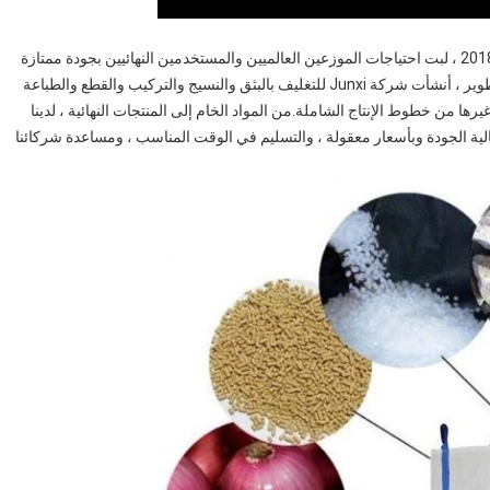
تسانغتشو Junxi التجارة الدولية المحدودة.منذ إنشائها في عام 2018 ، لبت احتياجات الموزعين العالميين والمستخدمين النهائيين بجودة ممتازة
والتسليم في الوقت المناسب.بعد أكثر من ثلاث سنوات من التطوير ، أنشأت شركة Junxi للتغليف بالبثق والنسيج والتركيب والقطع والطباعة
رها من خطوط الإنتاج الشاملة.من المواد الخام إلى المنتجات النهائية ، لدينا
الية الجودة وبأسعار معقولة ، والتسليم في الوقت المناسب ، ومساعدة شركائنا