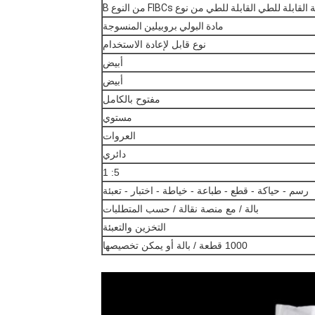
لة للطي القابلة للطي من نوع FIBCs من النوع B
مادة البولي بروبيلين المنسوجة
نوع قابل لإعادة الاستخدام
أبيض
أبيض
مفتوح بالكامل
مستوي
العروات
دائري
5: 1
رسم - حياكة - قطع - طباعة - خياطة - اختبار - تعبئة
بالة / مع منصة نقالة / حسب المتطلبات
التخزين والتعبئة
1000 قطعة / بالة أو يمكن تخصيصها