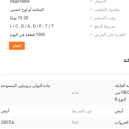
الأسعار:
negotiable
تفاصيل التغليف:
السائبة أو لوح خشبي
وقت التسليم:
10-20 يومًا
شروط الدفع:
L / C ، D / A ، D / P ، T / T
القدرة على العرض:
1000 قطعة في اليوم
اتصل
 القابلة
مادة البولي بروبيلين المنسوجة
للطي القابلة للطي من نوع FIBCs من
مادة:
النوع B
أبيض
لون الشريط:
أبيض
العروات
Swl:
3307Lb