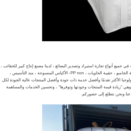
Cangzhou jun xi internatio. ، متخصصة في جميع أنواع تجارة استيراد وتصدير البضائع ، لدينا مصنع إنتاج كبير للحقائب ،
المنتجات الرئيسية هي حقيبة الأكياس الضخمة الضخمة ، حقيبة الجامبو ، حقيبة الحاويات ، PP non- الأكياس المنسوجة ، منذ التأسيس ،
لوجيا الأكثر تقدمًا وأفضل خدمة ذات جودة وأفضل المنتجات عالية الجودة لكل
، وهي "زيادة قيمة المنتجات وجودتها وتوفرها" ، وتحسين الخدمات والمساهمة
ا عنا.ونحن نتطلع إلى حضوركم.