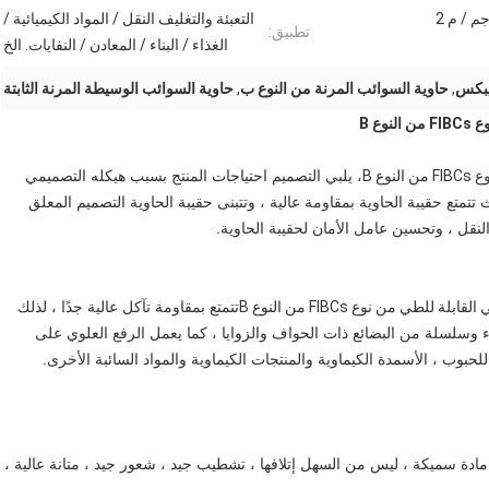
التعبئة والتغليف النقل / المواد الكيميائية /
تطبيق:
الغذاء / البناء / المعادن / النفايات. الخ
يبكس
,
حاوية السوائب المرنة من النوع ب
,
حاوية السوائب الوسيطة المرنة الثابتة
ع B
ع B
، يلبي التصميم احتياجات المنتج بسبب هيكله التصميمي
 والتشغيل البسيط ، والأداء المستقر ، ومواد PP بحيث تتمتع حقيبة الحاوية بمقاومة عالية ، وتتبنى حقيبة الحاوية التصميم المعلق
نقل ، وتحسين عامل الأمان لحقيبة الحاوية.
للطي من نوع FIBCs من النوع B
تتمتع بمقاومة تآكل عالية جدًا ، لذلك
ء وسلسلة من البضائع ذات الحواف والزوايا ، كما يعمل الرفع العلوي على
حبوب ، الأسمدة الكيماوية والمنتجات الكيماوية والمواد السائبة الأخرى.
البيئة: اختيار مادة PE / PP المختارة من مادة سميكة ، ليس من السهل إتلافها ، تشطيب جيد ، شعور جيد ، متانة عالية ،