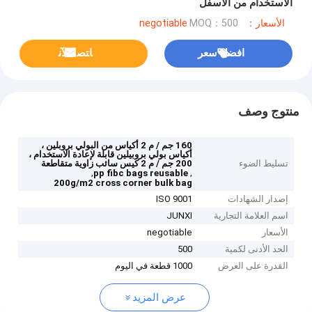
الاستخدام من الأسفل
الأسعار：negotiable
MOQ：500
افضل سعر
ﺎﺘﺼﻟ ﺍﻶﻧ
منتوج وصف
160 جم ​​/ م 2 أكياس من البولي بروبلين ،
أكياس بولي بروبيلين قابلة لإعادة الاستخدام ،
تسليط الضوء
200 جم / م 2 كيس سائب زاوية متقاطعة
,
,
pp fibc bags reusable
200g/m2 cross corner bulk bag
إصدار الشهادات
ISO 9001
اسم العلامة التجارية
JUNXI
الأسعار
negotiable
الحد الأدنى لكمية
500
القدرة على العرض
1000 قطعة في اليوم
عرض المزيد