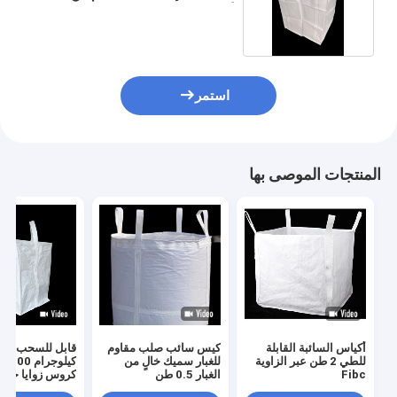
الأسفل
استمر
المنتجات الموصى بها
أكياس السائبة القابلة
كيس سائب صلب مقاوم
قابل للسح
للطي 2 طن عبر الزاوية
للغبار سميك خالٍ من
كيلوج
Fibc
الغبار 0.5 طن
9001 بناة كيس الرمال