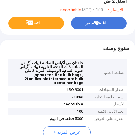
أسفل 2 طن
الأسعار：negotiable
MOQ：100
افضل سعر
ﺎﺘﺼﻟ ﺍﻶﻧ
منتوج وصف
حلقتان من أكياس السائبة فيبك ، أكياس
السائبة ذات الفتحة العلوية فيبك ، أكياس
حاوية السائبة الوسيطة المرنة 2 طن
تسليط الضوء
,
,
spout top fibc bulk bags
2ton flexible intermediate bulk
container bags
إصدار الشهادات
ISO 9001
اسم العلامة التجارية
JUNXI
الأسعار
negotiable
الحد الأدنى لكمية
100
القدرة على العرض
5000 قطعة في اليوم
عرض المزيد