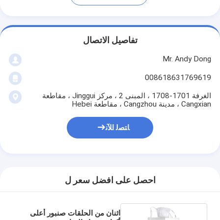
تفاصيل الاتصال
Mr. Andy Dong
008618631769619
الغرفة 1701-1708 ، المبنى 2 ، مركز Jinggui ، مقاطعة
Cangxian ، مدينة Cangzhou ، مقاطعة Hebei
ﺎﺘﺼﻟ ﺍﻶﻧ
احصل على افضل سعر ل
اثنان من الحلقات صنبور أعلى