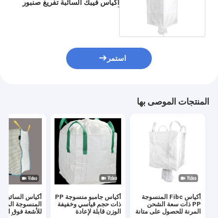
أكياس فيبك السائبة تفريغ صنبور
أسفل 2 طن
استمر
المنتجات الموصى بها
أكياس Fibc المنسوجة
أكياس جامبو منسوجة PP
أكياس
PP ذات سعة الشحن
ذات حجم قياسي وخفيفة
المنسوجة الموص
المرنة للحصول على متانة
الوزن قابلة لإعادة
للأشعة فوق البن