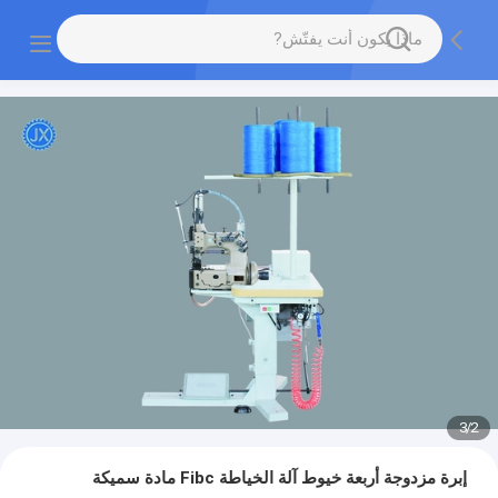
3
/
2
إبرة مزدوجة أربعة خيوط آلة الخياطة Fibc مادة سميكة