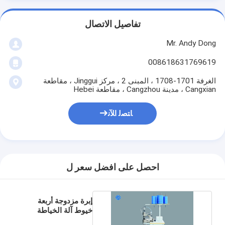
تفاصيل الاتصال
Mr. Andy Dong
008618631769619
الغرفة 1701-1708 ، المبنى 2 ، مركز Jinggui ، مقاطعة
Cangxian ، مدينة Cangzhou ، مقاطعة Hebei
ﺎﺘﺼﻟ ﺍﻶﻧ
احصل على افضل سعر ل
إبرة مزدوجة أربعة
خيوط آلة الخياطة
Fibc مادة سميكة