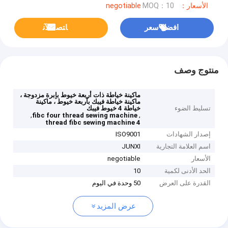
الأسعار：negotiable
MOQ：10
افضل سعر
ﺎﺘﺼﻟ ﺍﻶﻧ
منتوج وصف
ماكينة خياطة ذات أربعة خيوط بإبرة مزدوجة ،
ماكينة خياطة فيبك بأربعة خيوط ، ماكينة
تسليط الضوء
خياطة 4 خيوط فيبك
,
,
fibc four thread sewing machine
4 thread fibc sewing machine
إصدار الشهادات
ISO9001
اسم العلامة التجارية
JUNXI
الأسعار
negotiable
الحد الأدنى لكمية
10
القدرة على العرض
50 وحدة في اليوم
عرض المزيد