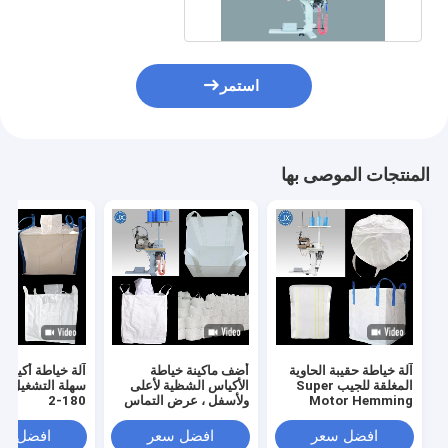
استمر
المنتجات الموصى بها
آلة خياطة حقيبة الحاوية
أضف ماكينة خياطة
المغلقة للجيب Super
الأكياس الشظية لأعلى
Motor Hemming
ولأسفل ، عرض التماس
180-2
81300
الكبير 80700
افضل سعر
افضل سعر
افضل سع