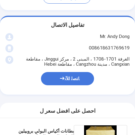
تفاصيل الاتصال
Mr. Andy Dong
008618631769619
الغرفة 1701-1708 ، المبنى 2 ، مركز Jinggui ، مقاطعة
Cangxian ، مدينة Cangzhou ، مقاطعة Hebei
ﺎﺘﺼﻟ ﺍﻶﻧ
احصل على افضل سعر ل
بطانات أكياس البولي بروبيلين