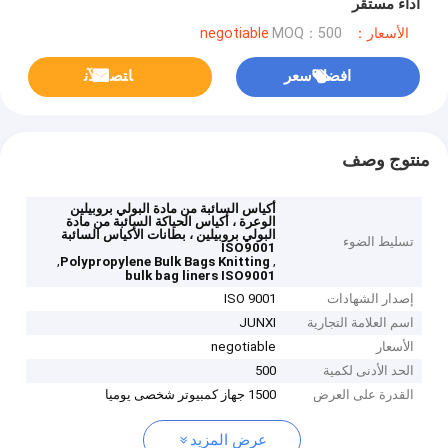
أداء مستقر
الأسعار：negotiable
MOQ：500
افضل سعر
ﺎﺘﺼﻟ ﺍﻶﻧ
منتوج وصف
أكياس السائبة من مادة البولي بروبيلين
الوعرة ، أكياس الحياكة السائبة من مادة
البولي بروبيلين ، بطانات الأكياس السائبة
تسليط الضوء
ISO9001
,
,
Polypropylene Bulk Bags Knitting
bulk bag liners ISO9001
إصدار الشهادات
ISO 9001
اسم العلامة التجارية
JUNXI
الأسعار
negotiable
الحد الأدنى لكمية
500
القدرة على العرض
1500 جهاز كمبيوتر شخصى يوميا
عرض المزيد