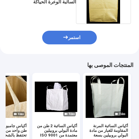
السائبة الوعرة الحياكة
ISO9001 أداء مستقر
استمر
المنتجات الموصى بها
أكياس السائبة المرنة
أكياس السائبة 2 طن من
أكياس جامبو من
المقاومة للغبار من مادة
مادة البولي بروبيلين
طن واح
البولي بروبيلين بسعة
معتمدة من ISO 9001
تحتفظ بالشحن