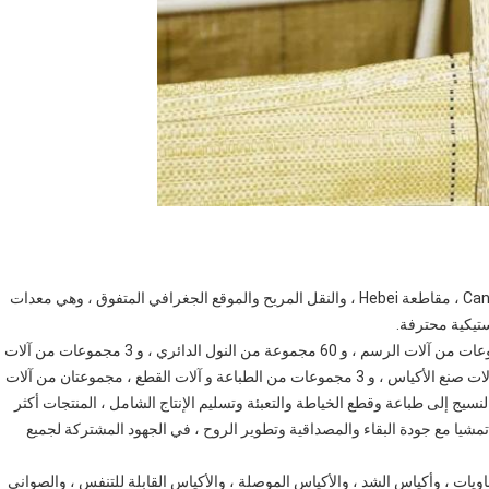
تقع شركة JUNXI في المنطقة الصناعية الجميلة لمدينة Cangzhou ، مقاطعة Hebei ، والنقل المريح والموقع الجغرافي المتفوق ، وهي معدات
تيكية محترفة.
تعمل الشركة في إنتاج منتجات الحياكة البلاستيكية ، مع 5 مجموعات من آلات الرسم ، و 60 مجموعة من النول الدائري ، و 3 مجموعات من آلات
التصفيح ، و 3 مجموعات من آلات التقطيع ، و 3 مجموعات من آلات صنع الأكياس ، و 3 مجموعات من الطباعة و آلات القطع ، مجموعتان من آلات
سم والنسيج إلى طباعة وقطع الخياطة والتعبئة وتسليم الإنتاج الشامل ، المنتجات أكثر
، تمشيا مع جودة البقاء والمصداقية وتطوير الروح ، في الجهود المشتركة لجميع
اويات ، وأكياس الشد ، والأكياس الموصلة ، والأكياس القابلة للتنفس ، والصواني