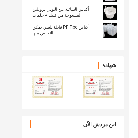
أكياس السائبة من البولي بروبلين
المنسوجة من فيبك 4 حلقات
أكياس PP Fibc قابلة للطي يمكن
التخلص منها
شهادة
ابن دردش الآن