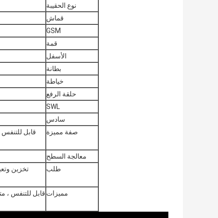
نوع الحقيبة
قماش
GSM
قمة
الأسفل
بطانة
خياطة
حلقة الرفع
SWL
سادس
صفة مميزة
قابل للتنفس /
معالجة السطح
طلب
تخزين وتعب
مميزات
قابل للتنفس ، مت