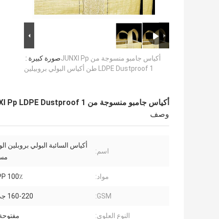
أكياس جامبو منسوجة من JUNXI Pp
صورة كبيرة :
LDPE Dustproof 1 طن أكياس البولي بروبيلين
أكياس جامبو منسوجة من JUNXI Pp LDPE Dustproof 1 طن أكياس البولي بروبيلين
وصف
أكياس السائبة البولي بروبلين الو
اسم:
مست
مواد:
100٪ PP العذراء
GSM:
160-220 جي إس إم
النوع العلوي:
مفتوحة 