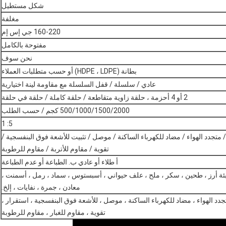
شكل مستطيل
مغلفة
160-220 جي إس إم
مفتوحة بالكامل
نحن سوف
بطانة (HDPE ، LDPE) أو حسب متطلبات العملاء
عادي / سلسلة / قفل السلسلة مع مقاومة لينة اختيارية
2 أو 4 أحزمة ، حلقة زاوية متقاطعة / حلقة كاملة / حلقة في حلقة
500/1000/1500/2000 كجم / حسب الطلب
5: 1
 متجدد الهواء / مضاد للكهرباء الساكنة / موصل / تثبيت للأشعة فوق البنفسجية /
تقوية / مقاوم للأتربة / مقاوم للرطوبة
أ طلاء أو عادي ب. الطباعة أو عدم الطباعة
ئة أرز ، طحين ، سكر ، ملح ، علف حيواني ، أسبستوس ، سماد ، رمل ، أسمنت ،
معادن ، جمرة ، نفايات ، إلخ.
جدد الهواء ، مضاد للكهرباء الساكنة ، موصل ، للأشعة فوق البنفسجية ، استقرار ،
تقوية ، مقاوم للغبار ، مقاوم للرطوبة