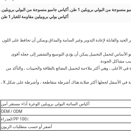
و منسوجة من البولي بروبلين 1 طن
,
أكياس جامبو منسوجة من البولي بروبلين
,
أكياس بولي بروبيلين مقاومة للغبار 1 طن
 القوة العالية والتوتر الجيد والقابلة لإعادة التدوير وغير السامة والمذاق.ويمكن أن تحافظ على اللون
منًا هو الأساس لتحمل التحميل.يمكن أن يؤدي التوسيع والتشفير إلى جعله أقوى
بب مشاكل الجودة.
 في الأعلى ، وهي أكثر ملاءمة لتحميل البضائع بالطاقة والحبيبات ، والتأكد من
عادة ما تكون حقيبة PP Jumbo Ton مصنوعة من أشرطة تقوية في الأسفل لجعلها أكثر صلابة.هناك أشرطة متقاطعة ، وأشرطة على شكل X ،
أكياس السائبة البولي بروبلين الوعرة أداء مستقر آمن
OEM / ODM
100٪ PP العذراء
أصفر أو حسب متطلبات الزبون