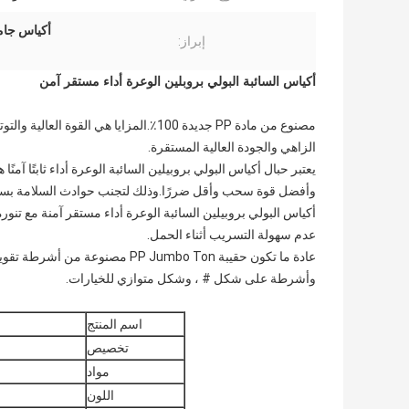
أكياس جامب
إبراز:
أكياس السائبة البولي بروبلين الوعرة أداء مستقر آمن
مصنوع من مادة PP جديدة 100٪.المزايا هي
الزاهي والجودة العالية المستقرة.
يعتبر حبال أكياس البولي بروبيلين السائبة الوعرة أداء ثابتًا آ
وأفضل قوة سحب وأقل ضررًا.وذلك لتجنب حوادث السلامة بس
أكياس البولي بروبيلين السائبة الوعرة أداء مستقر آمنة مع تنورة
عدم سهولة التسريب أثناء الحمل.
وأشرطة على شكل # ، وشكل متوازي للخيارات.
اسم المنتج
تخصيص
مواد
اللون