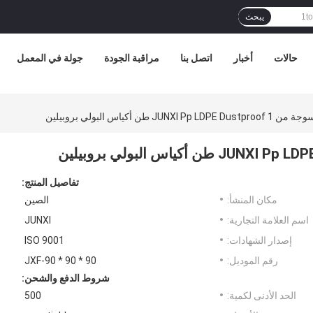
يبحث
حالات
أخبار
اتصل بنا
مراقبة الجودة
جولة في المعمل
JU طن أكياس البولي بروبيلين
تفاصيل المنتج:
مكان المنشأ:
الصين
اسم العلامة التجارية:
JUNXI
إصدار الشهادات:
ISO 9001
رقم الموديل:
JXF-90 * 90 * 90
شروط الدفع والشحن:
الحد الأدنى لكمية:
500