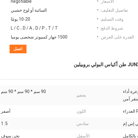
الأسعار:
negotiable
تفاصيل التغليف:
السائبة أو لوح خشبي
وقت التسليم:
10-20 يومًا
شروط الدفع:
L / C ، D / A ، D / P ، T / T
القدرة على العرض:
1500 جهاز كمبيوتر شخصى يوميا
اتصل
عرة أداء
90 سم * 90 سم * 90 سم
بحجم:
قر آمن
اللون:
أصفر
سادس:
5: 1
بالكامل
الأسفل:
نحن سوف