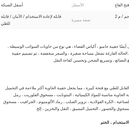
فتح القاع
الأسفل:
أسفل الشبكة
قابلة لإعادة الاستخدام / الأمان / قابلة
صفة مميزة:
للطي
 أيضًا حقيبة جامبو ، أكياس الفضاء ، هي نوع من حاويات السوائب الوسيطة ،
ى الحالة الفارغة تشغل مساحة صغيرة ، والسعر منخفضة ، تم تصميم حقيبة
يغ البضائع ، وتسريع الشحن وتحسين كفاءة النقل.
القابل للطي مع فتحة كبيرة ، مما يجعل حقيبة الحاوية أكثر ملاءمة في التحميل
الحاوية مناسبة للمواد الكيميائية ، البنتونايت ، مسحوق الفلوريت ، رمل
صناعية ، الكرة الفولاذية ، تزوير الصلب ، رماد الألومنيوم ، الجرافيت ، مسحوق
مسحوق والجسور ، التحميل المسبق ، النقل والتخزين ، إلخ.
الاستخدام ، الختم