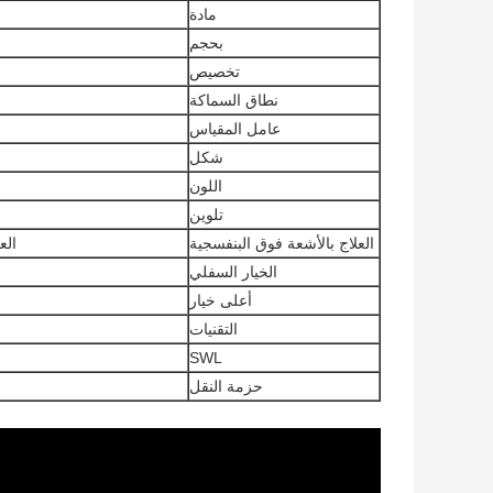
مادة
بحجم
تخصيص
نطاق السماكة
عامل المقياس
شكل
اللون
تلوين
العلاج بالأشعة فوق البنفسجية
الع
الخيار السفلي
أعلى خيار
التقنيات
SWL
حزمة النقل