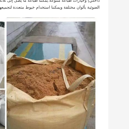
داخلي) وخيارات طباعة متنوعة.يمكننا طباعة ما يصل إلى ثلاثة أ
الضوئية بألوان مختلفة ويمكننا استخدام خيوط متعددة لتجميعه