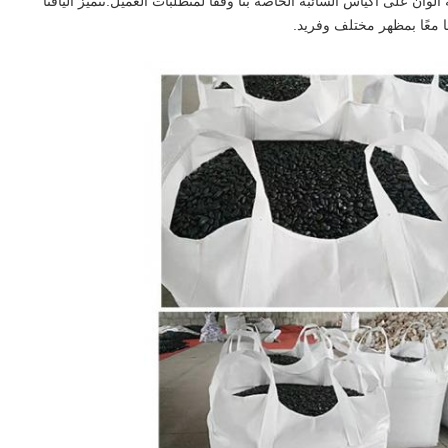
لوان على أكياس السائبة الخاصة بنا وفقًا لمتطلبات العميل.تتميز أليافنا
ا معًا بمظهر مختلف وفريد.