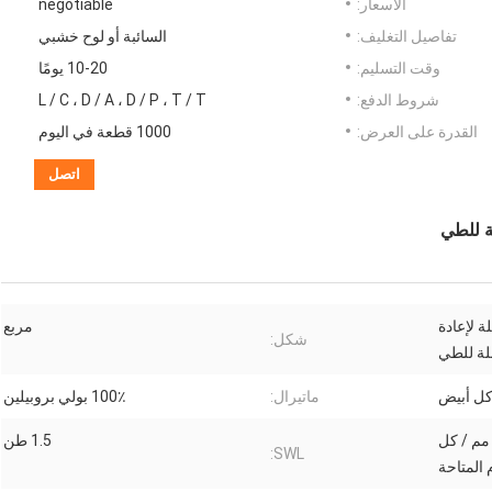
الأسعار:
negotiable
تفاصيل التغليف:
السائبة أو لوح خشبي
وقت التسليم:
10-20 يومًا
شروط الدفع:
L / C ، D / A ، D / P ، T / T
القدرة على العرض:
1000 قطعة في اليوم
اتصل
لة للطي
ة لإعادة
مربع
شكل:
بلة للطي
ل أبيض
ماتيرال:
100٪ بولي بروبيلين
100 مم * 1000 مم * 1100 مم / كل
1.5 طن
SWL:
 المتاحة