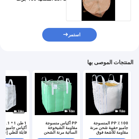
استمر
المنتجات الموصى بها
100 ٪ PP المنسوجة
PP أكياس منسوجة
جامبو حقيبة شحن مرنة
مقاومة الشيخوخة
مقاومة للأشعة فوق
السائبة مرنة الشحن
قابلة للطي إعادة
البنفسجية
2000 كجم
الاستخدام