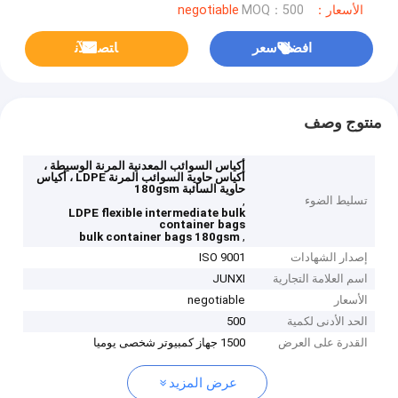
الأسعار：negotiable
MOQ：500
افضل سعر
ﺎﺘﺼﻟ ﺍﻶﻧ
منتوج وصف
أكياس السوائب المعدنية المرنة الوسيطة ،
أكياس حاوية السوائب المرنة LDPE ، أكياس
حاوية السائبة 180gsm
تسليط الضوء
,
LDPE flexible intermediate bulk
container bags
,
bulk container bags 180gsm
إصدار الشهادات
ISO 9001
اسم العلامة التجارية
JUNXI
الأسعار
negotiable
الحد الأدنى لكمية
500
القدرة على العرض
1500 جهاز كمبيوتر شخصى يوميا
عرض المزيد