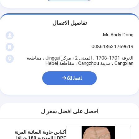
تفاصيل الاتصال
Mr. Andy Dong
008618631769619
الغرفة 1701-1708 ، المبنى 2 ، مركز Jinggui ، مقاطعة
Cangxian ، مدينة Cangzhou ، مقاطعة Hebei
ﺎﺘﺼﻟ ﺍﻶﻧ
احصل على افضل سعر ل
أكياس حاوية السائبة المرنة
LDPE المعدنية 180 جرامًا