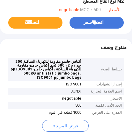
M2 نوع القاع المسطح
الأسعار：negotiable
MOQ：500
افضل سعر
ﺎﺘﺼﻟ ﺍﻶﻧ
منتوج وصف
أكياس جامبو مقاومة للكهرباء الساكنة 200
جم / م 2 ، 500 كجم أكياس جامبو مقاومة
تسليط الضوء
للكهرباء الساكنة ، أكياس جامبو pp ISO9001
,
,
500KG anti static jumbo bags
ISO9001 pp jumbo bags
إصدار الشهادات
ISO 9001
اسم العلامة التجارية
JUNXI
الأسعار
negotiable
الحد الأدنى لكمية
500
القدرة على العرض
1000 قطعة في اليوم
عرض المزيد