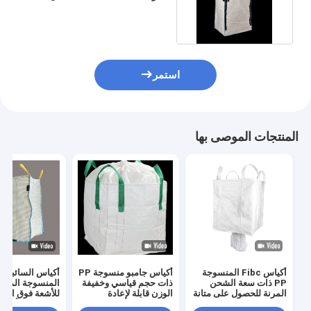
نوع القاع المسطح
استمر
المنتجات الموصى بها
أكياس Fibc المنسوجة
أكياس جامبو منسوجة PP
أكياس
PP ذات سعة الشحن
ذات حجم قياسي وخفيفة
المنسوجة الموص
المرنة للحصول على متانة
الوزن قابلة لإعادة
للأشعة فوق البن
عالية للمواد السائبة
الاستخدام 160-
المعالجة بالأشعة