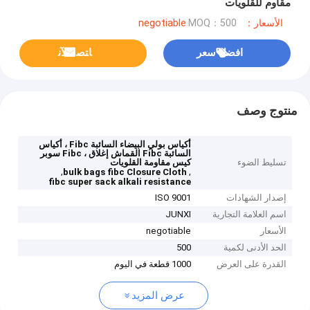
مقاوم للقلويات
الأسعار：negotiable
MOQ：500
افضل سعر
ﺎﺘﺼﻟ ﺍﻶﻧ
منتوج وصف
أكياس بولي البيضاء السائبة Fibc ، أكياس
السائبة Fibc القماش إغلاق ، Fibc سوبر
تسليط الضوء
كيس مقاومة القلويات
,
,
bulk bags fibc Closure Cloth
fibc super sack alkali resistance
إصدار الشهادات
ISO 9001
اسم العلامة التجارية
JUNXI
الأسعار
negotiable
الحد الأدنى لكمية
500
القدرة على العرض
1000 قطعة في اليوم
عرض المزيد