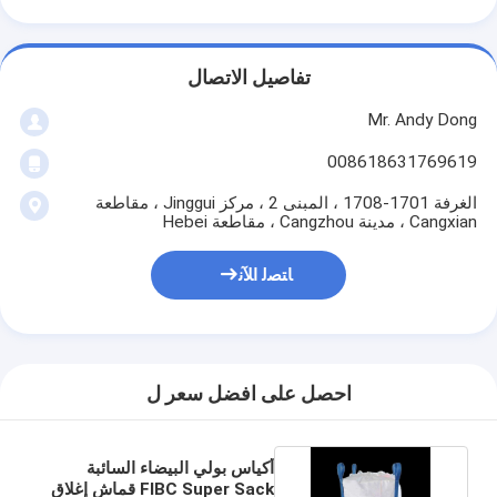
تفاصيل الاتصال
Mr. Andy Dong
008618631769619
الغرفة 1701-1708 ، المبنى 2 ، مركز Jinggui ، مقاطعة
Cangxian ، مدينة Cangzhou ، مقاطعة Hebei
ﺎﺘﺼﻟ ﺍﻶﻧ
احصل على افضل سعر ل
أكياس بولي البيضاء السائبة
FIBC Super Sack قماش إغلاق