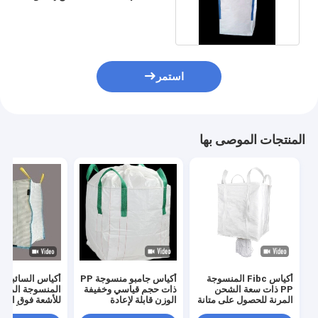
مقاوم للقلويات
استمر
المنتجات الموصى بها
أكياس Fibc المنسوجة
أكياس جامبو منسوجة PP
أكياس
PP ذات سعة الشحن
ذات حجم قياسي وخفيفة
المنسوجة الموص
المرنة للحصول على متانة
الوزن قابلة لإعادة
للأشعة فوق البن
عالية للمواد السائبة
الاستخدام 160-
المعالجة بالأشعة