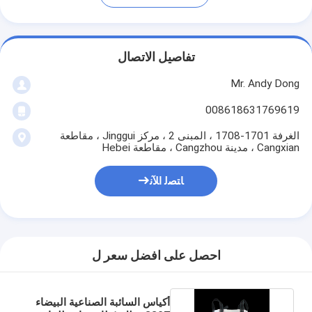
تفاصيل الاتصال
Mr. Andy Dong
008618631769619
الغرفة 1701-1708 ، المبنى 2 ، مركز Jinggui ، مقاطعة
Cangxian ، مدينة Cangzhou ، مقاطعة Hebei
ﺎﺘﺼﻟ ﺍﻶﻧ
احصل على افضل سعر ل
أكياس السائبة الصناعية البيضاء