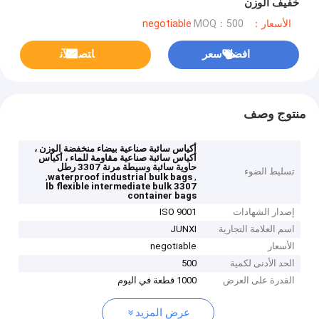
خفيف الوزن
الأسعار：negotiable
MOQ：500
افضل سعر
ﺎﺘﺼﻟ ﺍﻶﻧ
منتوج وصف
أكياس سائبة صناعية بيضاء منخفضة الوزن ،
أكياس سائبة صناعية مقاومة للماء ، أكياس
حاوية سائبة وسيطة مرنة 3307 رطل
تسليط الضوء
,
,
waterproof industrial bulk bags
3307 lb flexible intermediate bulk
container bags
إصدار الشهادات
ISO 9001
اسم العلامة التجارية
JUNXI
الأسعار
negotiable
الحد الأدنى لكمية
500
القدرة على العرض
1000 قطعة في اليوم
عرض المزيد