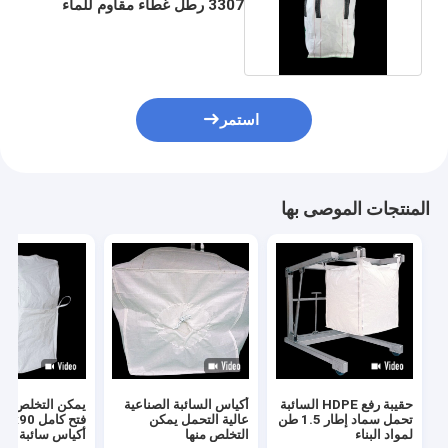
3307 رطل غطاء مقاوم للماء
خفيف الوزن
استمر
المنتجات الموصى بها
حقيبة رفع HDPE السائبة
أكياس السائبة الصناعية
تحمل سماد إطار 1.5 طن
عالية التحمل يمكن
لمواد البناء
التخلص منها
أكياس سائبة سو