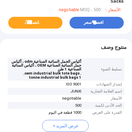
Sacks
الأسعار：negotiable
MOQ：500
افضل سعر
ﺎﺘﺼﻟ ﺍﻶﻧ
منتوج وصف
أكياس الحمل السائبة الصناعية odm ، أكياس
حمل السائبة الصناعية OEM ، أكياس السائبة
تسليط الضوء
الصناعية 1 طن
,
,
oem industrial bulk tote bags
1 tonne industrial bulk bags
إصدار الشهادات
ISO 9001
اسم العلامة التجارية
JUNXI
الأسعار
negotiable
الحد الأدنى لكمية
500
القدرة على العرض
1000 قطعة في اليوم
عرض المزيد