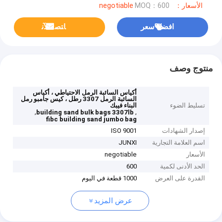
الأسعار：negotiable
MOQ：600
افضل سعر
ﺎﺘﺼﻟ ﺍﻶﻧ
منتوج وصف
أكياس السائبة الرمل الاحتياطي ، أكياس
السائبة الرمل 3307 رطل ، كيس جامبو رمل
تسليط الضوء
البناء فيبك
,
,
building sand bulk bags 3307lb
fibc building sand jumbo bag
إصدار الشهادات
ISO 9001
اسم العلامة التجارية
JUNXI
الأسعار
negotiable
الحد الأدنى لكمية
600
القدرة على العرض
1000 قطعة في اليوم
عرض المزيد