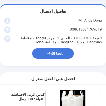
تفاصيل الاتصال
Mr. Andy Dong
008618631769619
الغرفة 1701-1708 ، المبنى 2 ، مركز Jinggui ، مقاطعة
Cangxian ، مدينة Cangzhou ، مقاطعة Hebei
ﺎﺘﺼﻟ ﺍﻶﻧ
احصل على افضل سعر ل
أكياس الرمل الاحتياطية
الثقيلة 3307 رطل