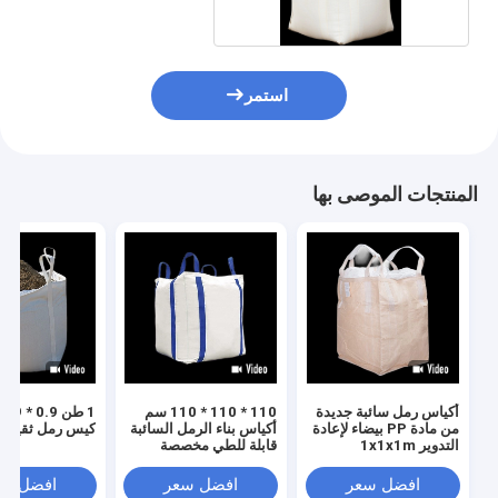
استمر
المنتجات الموصى بها
أكياس رمل سائبة جديدة
110 * 110 * 110 سم
من مادة PP بيضاء لإعادة
أكياس بناء الرمل السائبة
كيس رمل ثقيل ر
التدوير 1x1x1m
قابلة للطي مخصصة
لإعادة تدوير مادة البولي
بروبيلين
افضل سعر
افضل سعر
افضل سع