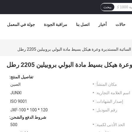
يبحث
حالات
أخبار
اتصل بنا
مراقبة الجودة
جولة في المعمل
لسائبة المستديرة وعرة هيكل بسيط مادة البولي بروبيلين 2205 رطل
ة هيكل بسيط مادة البولي بروبيلين 2205 رطل
تفاصيل المنتج:
مكان المنشأ:
الصين
اسم العلامة التجارية:
JUNXI
إصدار الشهادات:
ISO 9001
رقم الموديل:
JXF-100 * 100 * 120
شروط الدفع والشحن:
الحد الأدنى لكمية:
500