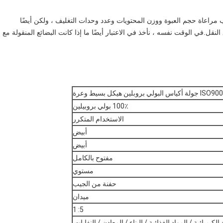
راعاة حجم العبوة ووزن المحتويات وعدد وحدات التغليف ، ولكن أيضًا
قل.في الوقت نفسه ، نأخذ في الاعتبار أيضًا ما إذا كانت البضائع المنقولة مع
100٪ بولي بروبيلين
الاستخدام المتكرر
أبيض
أبيض
مفتوح بالكامل
مستوي
حفنة من الجيب
ميدان
5: 1
الكيميائية / المواد الغذائية / البناء / المعادن / النفايات.