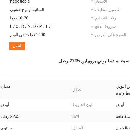
الأسعار:
negotiable
تفاصيل التغليف:
السائبة أو لوح خشبي
وقت التسليم:
10-20 يومًا
شروط الدفع:
L / C ، D / A ، D / P ، T / T
القدرة على العرض:
1000 قطعة في اليوم
اتصل
ادة البولي بروبيلين 2205 رطل
لة أكياس البولي
ميدان
شكل:
يط وعرة
أبيض
لون الشريط:
أبيض
لمتقاطعة
Swl:
2205 رطل
بالكامل
الأسفل:
مستوي