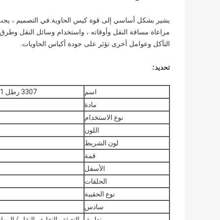
يشير بشكل أساسي إلى قوة كيس الحاوية.في التصميم ، يجب م
مراعاة مسافة النقل وأوقاته ، واستخدام وسائل النقل وطرق الن
التآكل وعوامل أخرى تؤثر على جودة أكياس الحاويات.
تحديد:
اسم
3307 رطل ISO9001 جولة أكياس البولي بروبلين هيكل بسيط وعرة
مادة
نوع الاستخدام
اللون
لون الشريط
قمة
الأسفل
الحلقات
نوع الحقيبة
سادس
تطبيق
التعبئة والتغليف النقل / المواد 