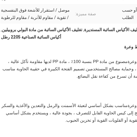
 جم ​​/ م 2 - 200 جم / م 2 أو حسب
موصل / استقرار للأشعة فوق البنفسجية
صفة مميزة:
الطلب
/ تقوية / مقاوم للأتربة / مقاوم للرطوبة
يف الأكياس السائبة المستديرة
,
تغليف الأكياس السائبة من مادة البولي بروبيلين
,
أكياس السائبة الصناعية 2205 رطل
مصنوع من مادة PP بنسبة 100٪ ، مادة PP لديها مقاومة تآكل عالية ،
ل ، وحماية مصالح المستخدمين.تصميم الفتحة الكبيرة في حقيبة الحاوية مناسب
ة أن تسرع من كفاءة نقل البضائع.
مناسب بشكل أساسي لتعبئة الأسمنت والرمل والتعدين والأغذية والسكر
لمنتج إلى كيس الحاوية القابل للتصرف ، بجودة عالية ، ويستخدم بشكل أساسي
ية أو القلويات القوية أو تخزين الحبوب.