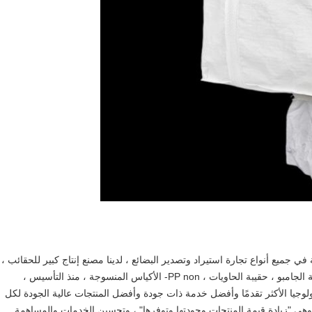
Cangzhou jun xi internatio. ، متخصصة في جميع أنواع تجارة استيراد وتصدير البضائع ، لدينا مصنع إنتاج كبير للحقائب ،
المنتجات الرئيسية هي حقيبة الأكياس الضخمة الضخمة ، حقيبة الجامبو ، حقيبة الحاويات ، PP non- الأكياس المنسوجة ، منذ التأسيس ،
لوجيا الأكثر تقدمًا وأفضل خدمة ذات جودة وأفضل المنتجات عالية الجودة لكل
، وهي "زيادة قيمة المنتجات وجودتها وتوفرها" ، وتحسين الخدمات والمساهمة