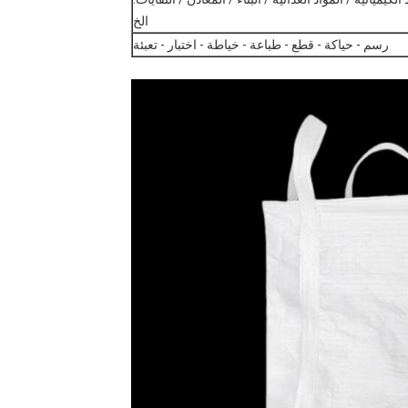
الخ
رسم - حياكة - قطع - طباعة - خياطة - اختبار - تعبئة