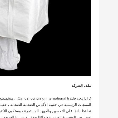
ملف الشركة
nal trade co.، LTD
نحافظ دائمًا على التحسين والجهود المستمرة ، وستكون التكنو
عميل.في الوقت نفسه ، نلتزم دائمًا بهدفنا ورسالتنا الفريدة 