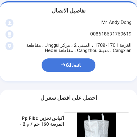
تفاصيل الاتصال
Mr. Andy Dong
008618631769619
الغرفة 1701-1708 ، المبنى 2 ، مركز Jinggui ، مقاطعة
Cangxian ، مدينة Cangzhou ، مقاطعة Hebei
ﺎﺘﺼﻟ ﺍﻶﻧ
احصل على افضل سعر ل
أكياس تخزين Pp Fibc
المربعة 160 جم ​​/ م 2 -
200 جم / م 2