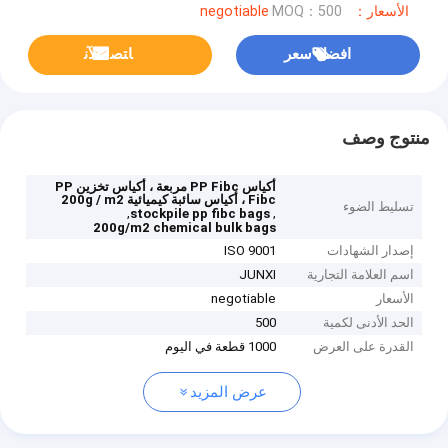
الأسعار：negotiable
MOQ：500
افضل سعر
ﺎﺘﺼﻟ ﺍﻶﻧ
منتوج وصف
أكياس PP Fibc مربعة ، أكياس تخزين PP
Fibc ، أكياس سائبة كيميائية 200g / m2
تسليط الضوء
,
,
stockpile pp fibc bags
200g/m2 chemical bulk bags
إصدار الشهادات
ISO 9001
اسم العلامة التجارية
JUNXI
الأسعار
negotiable
الحد الأدنى لكمية
500
القدرة على العرض
1000 قطعة في اليوم
عرض المزيد