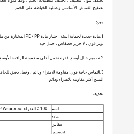
تختلف مواد التغليف ، تختلف متطلبات الختم ، وفقًا لمواد الع
تصفيح القماش الأساسي وعملية الخياطة على الختم.
ميزة
1.مادة جديدة لحماية الب
توتر قوي ، لا حرير فضفاض ، حمل جيد
2.تصميم حبال أوسع: قدرة تحمل أعلى مضمونة.الرافعة الأوسع هي أساس قدرة تحمل كيس الطن.
3.التماس حافة قوي: مقاومة للاهتراء ودائم ، وقفل دقيق للح
المنتج أكثر مقاومة للاهتراء ودائم
تحديد:
اسم
100 ٪ العذراء PP Wearproof طوي القابل للتصرف أكياس البولي بروبيلين السائبة
مادة
مقاس
تخصيص