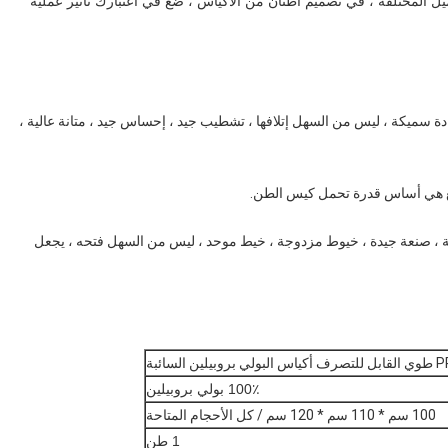
ميل المختلفة ، في تصميم أطنان من الأكياس ، ضع في اعتبارك تأثير عملية
يئة: اختيار مادة PE / PP المختارة من مادة سميكة ، ليس من السهل إتلافها ، تشطيب جيد ، إحساس جيد ، متانة عالية ،
افة ، صنعة جيدة ، خيوط مزدوجة ، خيط موحد ، ليس من السهل فتحه ، يجعل
100٪ بولي بروبيلين
100 سم * 110 سم * 120 سم / كل الأحجام المتاحة
1 طن