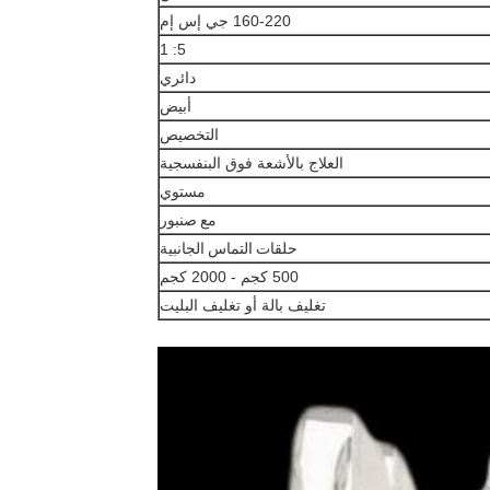
160-220 جي إس إم
5: 1
دائري
أبيض
التخصيص
العلاج بالأشعة فوق البنفسجية
مستوي
مع صنبور
حلقات التماس الجانبية
500 كجم - 2000 كجم
تغليف بالة أو تغليف البليت