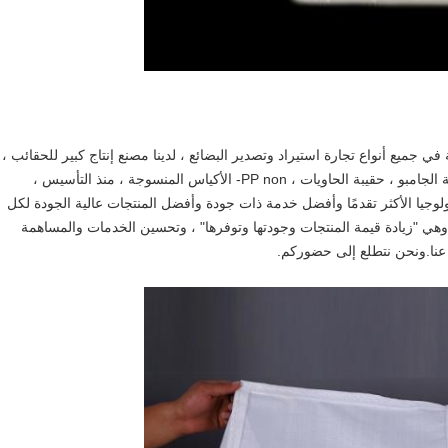
Cangzhou jun xi internatio. ، متخصصة في جميع أنواع تجارة استيراد وتصدير البضائع ، لدينا مصنع إنتاج كبير للحقائب ،
المنتجات الرئيسية هي حقيبة الأكياس الضخمة الضخمة ، حقيبة الجامبو ، حقيبة الحاويات ، PP non- الأكياس المنسوجة ، منذ التأسيس ،
لوجيا الأكثر تقدمًا وأفضل خدمة ذات جودة وأفضل المنتجات عالية الجودة لكل
، وهي "زيادة قيمة المنتجات وجودتها وتوفرها" ، وتحسين الخدمات والمساهمة
ا عنا.ونحن نتطلع إلى حضوركم.