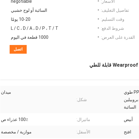
الأسعار:
negotiable
تفاصيل التغليف:
السائبة أو لوح خشبي
وقت التسليم:
10-20 يومًا
شروط الدفع:
L / C ، D / A ، D / P ، T / T
القدرة على العرض:
1000 قطعة في اليوم
اتصل
100 ٪ العذراء PP Wearproof طوي
ميدان
بروبيلين
شكل:
السائبة
أبيض
ماتيرال:
100٪ عذراء ص
افتح
الأسفل:
موازية / مخصصة