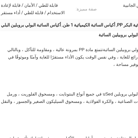
الجانبية
قابلة للطي / الأمان / قابلة لإعادة
صفة مميزة:
الاستخدام / قابلة للطي / أداء مستقر
 البكر PP
,
أكياس السائبة الكيميائية 1 طن
,
أكياس السائبة البولي بروبلين البلي
تتمتع مادة PP بمرونة عالية ، ومقاومة للتآكل ، وبالتالي
ئع للغاية ، وفي نفس الوقت يكون الأداء مستقرًا للغاية وآمنًا وموثوقًا في
وفير مساحة ،
Sed في جميع أنواع البنتونايت ، ومسحوق الفلوريت ، ورمل
يات الصناعية ، والكرة الفولاذية ، ومسحوق السيليكون الصغير والجسور ، والنقل