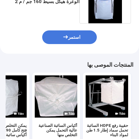
الوعرة هيكل بسيط 160 جم ​​/ م 2
- 200 جم / م 2
استمر
المنتجات الموصى بها
حقيبة رفع HDPE السائبة
أكياس السائبة الصناعية
تحمل سماد إطار 1.5 طن
عالية التحمل يمكن
لمواد البناء
التخلص منها
أكياس سائبة سو