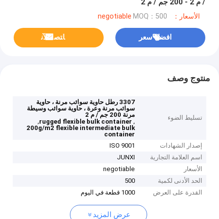
​​/ م 2 - 200 جم / م 2
الأسعار：negotiable
MOQ：500
افضل سعر
ﺎﺘﺼﻟ ﺍﻶﻧ
منتوج وصف
3307 رطل حاوية سوائب مرنة ، حاوية
سوائب مرنة وعرة ، حاوية سوائب وسيطة
مرنة 200 جم / م 2
تسليط الضوء
,
,
rugged flexible bulk container
200g/m2 flexible intermediate bulk
container
إصدار الشهادات
ISO 9001
اسم العلامة التجارية
JUNXI
الأسعار
negotiable
الحد الأدنى لكمية
500
القدرة على العرض
1000 قطعة في اليوم
عرض المزيد