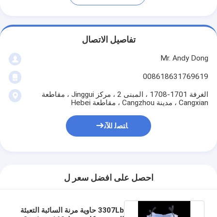
تفاصيل الاتصال
Mr. Andy Dong
008618631769619
الغرفة 1701-1708 ، المبنى 2 ، مركز Jinggui ، مقاطعة
Cangxian ، مدينة Cangzhou ، مقاطعة Hebei
ﺎﺘﺼﻟ ﺍﻶﻧ
احصل على افضل سعر ل
3307Lb حاوية مرنة السائبة التعبئة