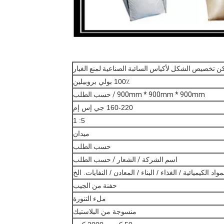
ن تخصيص الشكل لأكياس السائبة الصناعية لمنع الغبار
100٪ بولي بروبيلين
900mm * 900mm * 900mm / حسب الطلب
160-220 جي إس إم
5: 1
ميدان
حسب الطلب
اسم الشركة / الشعار / حسب الطلب
واد الكيميائية / الغذاء / البناء / المعادن / النفايات. الخ
حفنة من الجيب
ملء التنورة
منسوجة من البلاستيك