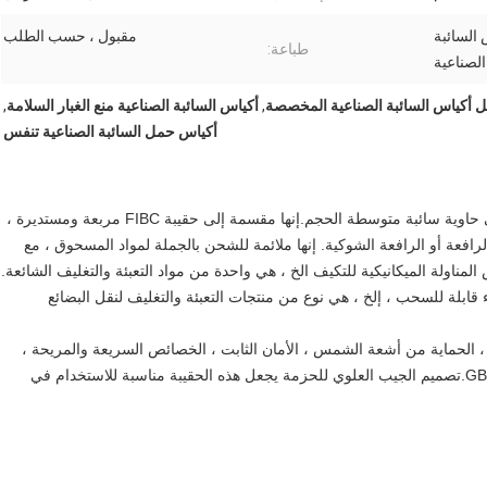
 السائبة
مقبول ، حسب الطلب
طباعة:
الصناعية
أكياس السائبة الصناعية المخصصة
,
أكياس السائبة الصناعية منع الغبار السلامة
,
أكياس حمل السائبة الصناعية تنفس
أكياس FIBC Ton ، والمعروفة أيضًا باسم t bag أو space هي حاوية سائبة متوسطة الحجم.إنها مقسمة إلى حقيبة FIBC مربعة ومستديرة ،
عة أو الرافعة الشوكية. إنها ملائمة للشحن بالجملة لمواد المسحوق ، مع
المناولة الميكانيكية للتكيف الخ ، هي واحدة من مواد التعبئة والتغليف الشائعة.
أداء مستقر أكياس فضاء قابلة للسحب ، إلخ ، هي نوع من منتجات التعبئة والتغليف لنقل البضائع
 ، الحماية من أشعة الشمس ، الأمان الثابت ، الخصائص السريعة والمريحة ،
تصميم أكياس الحاوية وفقًا للمعايير الوطنية GB / T10454-2000.تصميم الجيب العلوي للحزمة يجعل هذه الحقيبة مناسبة للاستخدام في