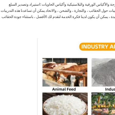
 والأكياس الورقية والبلاستيكية وأكياس الحاويات ؛استيراد وتصدير السلع
كل شهر كان لدينا تدريب.يمكن أن تكون التدريبات حول الحقائب ، والتجارة ، والشحن ، والاتحاد.يمكن أن تساعدنا هذه التدريبات 
في تقديم أفضل خدمة لك.عندما يكون لدينا ثقافات الشركة الجيدة ، يمكن أن يكون لدينا فكرة الخدمة لنقدم لك الأفضل ، باستثناء جودة الحقائب 