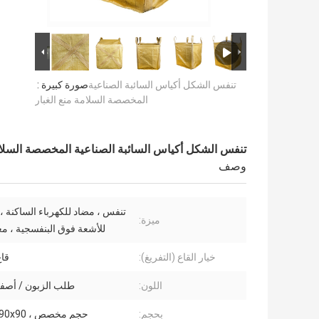
تنفس الشكل أكياس السائبة الصناعية
صورة كبيرة :
المخصصة السلامة منع الغبار
تنفس الشكل أكياس السائبة الصناعية المخصصة السلامة
وصف
تنفس ، مضاد للكهرباء الساكنة ،
ميزة:
للأشعة فوق البنفسجية ، مع
خيار القاع (التفريغ):
قا
اللون:
طلب الزبون / أصفر
بحجم:
حجم مخصص ، 90x90x90 سم