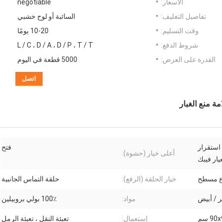
الأسعار:
negotiable
تفاصيل التغليف:
السائبة أو لوح خشبي
وقت التسليم:
10-20 يومًا
شروط الدفع:
L / C ، D / A ، D / P ، T / T
القدرة على العرض:
5000 قطعة في اليوم
اتصل
 منع الغبار
 استقرار
فتح
أعلى خيار (حشوة):
يار فيبك
ع مسطح
خيار الحلقة (الرفع):
حلقة التماس الجانبية
 / أبيض
مواد:
100٪ بولي بروبيلين
إستعمال:
تعبئة النقل ، تعبئة الرمل