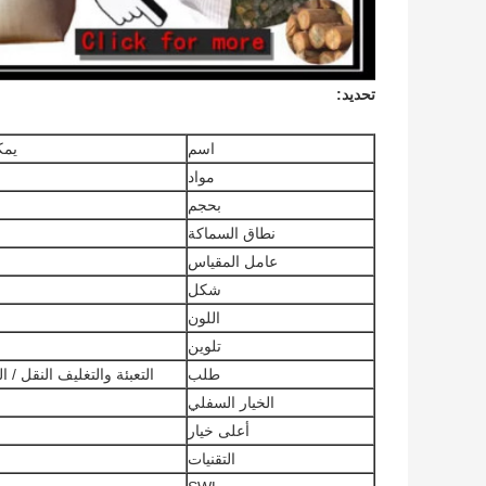
تحديد:
اسم
يمك
مواد
بحجم
نطاق السماكة
عامل المقياس
شكل
اللون
تلوين
طلب
التعبئة والتغليف النقل / الم
الخيار السفلي
أعلى خيار
التقنيات